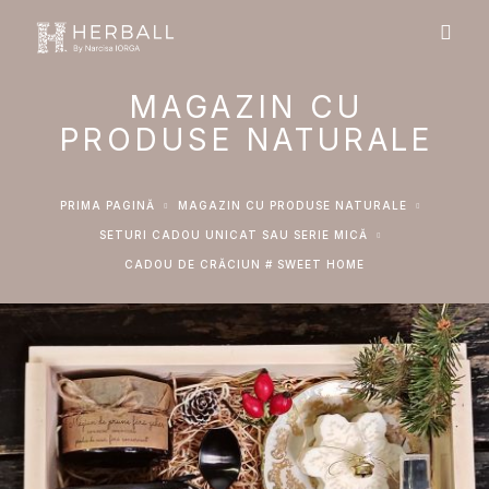
MAGAZIN CU
PRODUSE NATURALE
PRIMA PAGINĂ
MAGAZIN CU PRODUSE NATURALE
SETURI CADOU UNICAT SAU SERIE MICĂ
CADOU DE CRĂCIUN # SWEET HOME