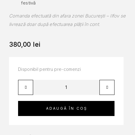
festivă
Comanda efectuată din afara zonei București – Ilfov se
livrează doar după efectuarea plății în cont.
380,00
lei
Disponibil pentru pre-comenzi
ADAUGĂ ÎN COȘ