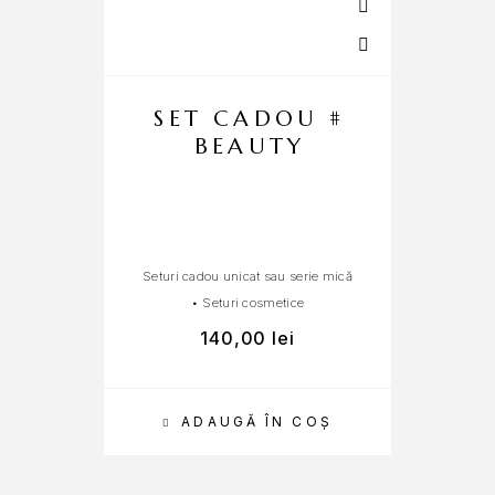
SET CADOU #
BEAUTY
Seturi cadou unicat sau serie mică
Cad
•
Seturi cosmetice
140,00
lei
3
ADAUGĂ ÎN COȘ
SEL