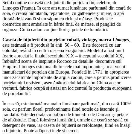
Setul conține o casetă de bijuterii din porțelan fin, celebru, de
Limoges (Franța), în care am turnat lumânare parfumată din ceară de
soia, o cremă hidratantă, reparatorie, cu gălbenele și miere, o apă
florală de lavandă și un săpun cu ricin și mătase. Produsele
cosmetice sunt ambalate în hârtie fină, de mătase, și panglici de
organza. Cutia cadou conține flori și petale de trandafiri.
Caseta de bijuterii din porțelan cobalt, vintage, marca
Limoges
,
este estimată a fi produsă în anii 50 – 60. Este decorată cu aur
coloidal, având în centru o scenă Fragonard. Modelul a fost unul
foarte apreciat la finalul secolului XlX – începutul secolului XX,
îmbinând scena de inspirație Rococo cu detaliile decorative stil
Empire. Limoges este una dintre cele mai importante și mai vechi
manufacturi de porțelan din Europa. Fondată în 1771, în apropierea
unor zăcăminte importante de argilă caolin, care a permis producerea
porțelanului rezistent, asemănător celui fabricat în China acelor
vremuri, fabrica ocupă și astăzi un loc central în producția europeană
de porțelan fin.
În casetă, este turnată manual o lumânare parfumată, din ceară 100%
soia, cu parfum floral, predominante fiind notele de iasomie și
trandafir. Este decorată cu boboci de trandafiri de Damasc și petale
de albăstrele. După folosirea lumânării, urmele de ceară se spală cu
detergent de vase, iar caseta de bijuterii se refolosește, fiind ea însăși
o bijuterie. Poate adăposti inele și cercei.