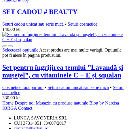
SET CADOU # BEAUTY
Seturi cadou unicat sau serie mică
•
Seturi cosmetice
140,00
lei
Selectează opțiunile
Acest produs are mai multe variații. Opțiunile
pot fi alese în pagina produsului.
Set pentru îngrijirea tenului ”Lavandă și
mușețel”, cu vitaminele C + E și squalan
Cosmetice fără parfum
•
Seturi cadou unicat sau serie mică
•
Seturi
cosmetice
330,00
lei
Home
Despre noi
Magazin cu produse naturale
Blog by Narcisa
IORGA
Contact
LUNCA SAVONERIA SRL
CUI 37314851, J3/607/2017
contact@herball.ro