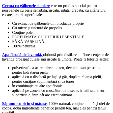
Crema cu gălbenele și miere
este un produs special pentru
persoanele cu piele sensibilă, uscată, iritată, crăpată, cu zgârieturi,
escare, arsuri superficiale.
Cu extract de gălbenele din producție proprie
Cu miere și tinctură de propolis
Conține polen
PARFUMATĂ CU ULEIURI ESENȚIALE
FĂRĂ VASELINĂ
100% naturală
Apa florală de lavandă,
obținută prin distilarea inflorescențelor de
lavandă proaspăt culese sau uscate la umbră. Poate fi folosită astfel:
pulverizată ca atare, direct pe ten, decolteu sau pe scalp,
pentru hidratarea pielii
aplicată cu o dischetă pe față și gât, după curățarea pielii,
pentru curățare suplimentară și ca toner
în combinație cu alte ape florale
aplicată pe zonele cu mușcături de insecte, iritații sau arsuri
superficiale, întrucât are efect calmant
Săpunul cu ricin și mătase
, 100% natural, conține untură și ulei de
cocos, două ingrediente benefice pentru ten, mai ales pentru tenul
sensibil.