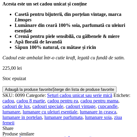
Acesta este un set cadou unicat și conține
Casetă pentru bijuterii, din porțelan vintage, marca
Limoges
Lumânare din ceară 100% soia, parfumată cu uleiuri
esențiale
Cremă pentru piele sensibilă, cu gălbenele & miere
Apă florală de lavandă
Săpun 100% natural, cu mătase și ricin
Cadoul este ambalat într-o cutie kraft, legată cu fundă de satin.
225,00
lei
Stoc epuizat
Adaugă la produse favorite
Șterge din lista de produse favorite
SKU:
0099
Categorie:
Seturi cadou unicat sau serie mică
Etichete:
cadou
,
cadou 8 martie
,
cadou pentru ea
,
cadou pentru mama
,
cadouri de lux
,
cadouri speciale
,
cadouri vintage
,
cupcandle
,
lumanare
,
lumanare cu uleiuri esentiale
,
lumanare in ceasca
,
lumanare in portelan
,
lumanare parfumata
,
lumanare soia
,
ziua
femeii
Share
Produse similare