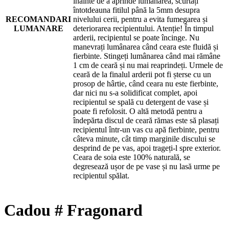
înainte de a aprinde lumânarea, scurtați
întotdeauna fitilul până la 5mm desupra
RECOMANDARI
nivelului cerii, pentru a evita fumegarea și
LUMANARE
deteriorarea recipientului. Atenție! În timpul
arderii, recipientul se poate încinge. Nu
manevrați lumânarea când ceara este fluidă și
fierbinte. Stingeți lumânarea când mai rămâne
1 cm de ceară și nu mai reaprindeți. Urmele de
ceară de la finalul arderii pot fi șterse cu un
prosop de hârtie, când ceara nu este fierbinte,
dar nici nu s-a solidificat complet, apoi
recipientul se spală cu detergent de vase și
poate fi refolosit. O altă metodă pentru a
îndepărta discul de ceară rămas este să plasați
recipientul într-un vas cu apă fierbinte, pentru
câteva minute, cât timp marginile discului se
desprind de pe vas, apoi trageți-l spre exterior.
Ceara de soia este 100% naturală, se
degresează ușor de pe vase și nu lasă urme pe
recipientul spălat.
Cadou # Fragonard