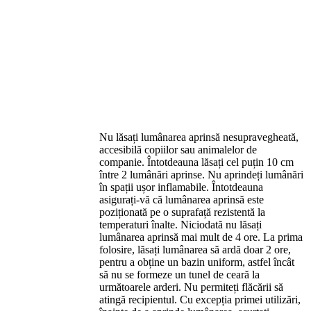
Nu lăsați lumânarea aprinsă nesupravegheată,
accesibilă copiilor sau animalelor de
companie. Întotdeauna lăsați cel puțin 10 cm
între 2 lumânări aprinse. Nu aprindeți lumânări
în spații ușor inflamabile. Întotdeauna
asigurați-vă că lumânarea aprinsă este
poziționată pe o suprafață rezistentă la
temperaturi înalte. Niciodată nu lăsați
lumânarea aprinsă mai mult de 4 ore. La prima
folosire, lăsați lumânarea să ardă doar 2 ore,
pentru a obține un bazin uniform, astfel încât
să nu se formeze un tunel de ceară la
următoarele arderi. Nu permiteți flăcării să
atingă recipientul. Cu excepția primei utilizări,