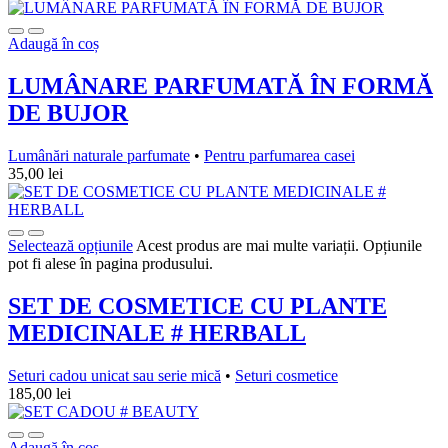
Adaugă în coș
LUMÂNARE PARFUMATĂ ÎN FORMĂ
DE BUJOR
Lumânări naturale parfumate
•
Pentru parfumarea casei
35,00
lei
Selectează opțiunile
Acest produs are mai multe variații. Opțiunile
pot fi alese în pagina produsului.
SET DE COSMETICE CU PLANTE
MEDICINALE # HERBALL
Seturi cadou unicat sau serie mică
•
Seturi cosmetice
185,00
lei
Adaugă în coș