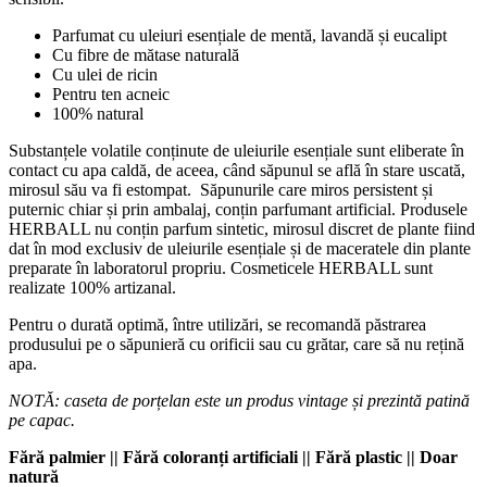
Parfumat cu uleiuri esențiale de mentă, lavandă și eucalipt
Cu fibre de mătase naturală
Cu ulei de ricin
Pentru ten acneic
100% natural
Substanțele volatile conținute de uleiurile esențiale sunt eliberate în
contact cu apa caldă, de aceea, când săpunul se află în stare uscată,
mirosul său va fi estompat. Săpunurile care miros persistent și
puternic chiar și prin ambalaj, conțin parfumant artificial. Produsele
HERBALL nu conțin parfum sintetic, mirosul discret de plante fiind
dat în mod exclusiv de uleiurile esențiale și de maceratele din plante
preparate în laboratorul propriu. Cosmeticele HERBALL sunt
realizate 100% artizanal.
Pentru o durată optimă, între utilizări, se recomandă păstrarea
produsului pe o săpunieră cu orificii sau cu grătar, care să nu rețină
apa.
NOTĂ: caseta de porțelan este un produs vintage și prezintă patină
pe capac.
Fără palmier || Fără coloranți artificiali || Fără plastic || Doar
natură