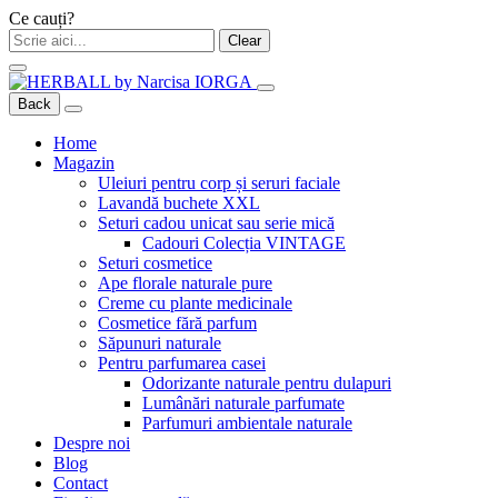
Ce cauți?
Clear
Back
Home
Magazin
Uleiuri pentru corp și seruri faciale
Lavandă buchete XXL
Seturi cadou unicat sau serie mică
Cadouri Colecția VINTAGE
Seturi cosmetice
Ape florale naturale pure
Creme cu plante medicinale
Cosmetice fără parfum
Săpunuri naturale
Pentru parfumarea casei
Odorizante naturale pentru dulapuri
Lumânări naturale parfumate
Parfumuri ambientale naturale
Despre noi
Blog
Contact