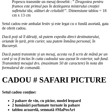
Popescu transmite un mesaj deosebit : ”
Dragostea pentru
frumos este primul pas în dezlegarea misterului creației
sufletului tău, alături de celuilalt!”.
Dimensiune tablou = 18
cm x 13 cm
Setul cadou este ambalat festiv și este legat cu o fundă asortată, gata
de oferit cadou.
Dacă poți să îl dăruiți, să putem expedia direct destinatarului,
oriunde în țară, prin curier, sau putem înmâna personal, în
București.
Dacă puteți transmite și un mesaj, acesta va fi scris de mână pe un
card și va fi inclus în cutia cadoului sau așezat în exterior, sub fund.
Transmiteți mesajul dvs.
(maximum 50 de caractere) în nota din
formularul de comandă.
CADOU # SAFARI PICTURE
Setul cadou conține:
2 pahare de vin, cu picior, model leopard
2 lumânări parfumate turnate în pahare
tablou acuarelă, semnată #MaPosArt