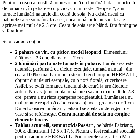
Pentru a crea o atmosferă impresionantă cu lumânări, dar nu orice fel
de lumânări, în paharele cu picior, cu un model ”leopard”, sunt
turnate lumânări naturale din ceară de soia.
Nu există riscul ca
paharele să se supraîncălzească, dacă lumânările nu sunt lăsate
aprinse mai mult de 2-3 ore.
Ceara de soia arde blând, fara funingine
si fara fum.
Setul cadou conține:
2 pahare de vin, cu picior, model leopard.
Dimensiuni:
înălțime = 23 cm, diametru = 7 cm
2 lumânări parfumate turnate în pahare.
Lumânarea este
naturală, parfumată cu uleiuri esențiale, turnată manual , din
ceară 100% soia.
Parfumul este un blend propriu HERBALL,
obținut din uleiuri esențiale, cu o notă florală, cuceritoare.
Astfel, se evită formarea tunelului de ceară la următoarele
arderi.
Nu lăsați niciodată lumânarea să ardă mai mult de 2-3
ore, pentru a nu risca spargerea recipientului.
Lumânarea nu
mai trebuie reaprinsă când ceara a ajuns la grosimea de 1 cm.
După folosirea lumânării, paharul se spală cu detergent de
vase și se refolosește.
Ceara naturală de soia nu conține
elemente toxice.
Tablou acuarelă, semnat #MaPosArt
, pe hârtie Fabriano,
300g, dimensiuni 12.5 x 17.5.
Pictura a fost realizată specială
pentru cadourile HERBALL.
Prin operele sale, artista Mari