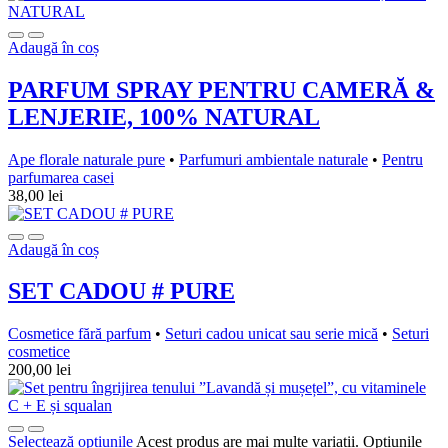
Adaugă în coș
PARFUM SPRAY PENTRU CAMERĂ &
LENJERIE, 100% NATURAL
Ape florale naturale pure
•
Parfumuri ambientale naturale
•
Pentru
parfumarea casei
38,00
lei
Adaugă în coș
SET CADOU # PURE
Cosmetice fără parfum
•
Seturi cadou unicat sau serie mică
•
Seturi
cosmetice
200,00
lei
Selectează opțiunile
Acest produs are mai multe variații. Opțiunile