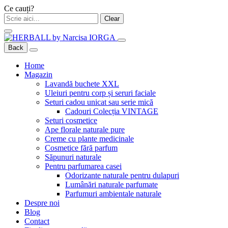
Ce cauți?
Clear
Back
Home
Magazin
Lavandă buchete XXL
Uleiuri pentru corp și seruri faciale
Seturi cadou unicat sau serie mică
Cadouri Colecția VINTAGE
Seturi cosmetice
Ape florale naturale pure
Creme cu plante medicinale
Cosmetice fără parfum
Săpunuri naturale
Pentru parfumarea casei
Odorizante naturale pentru dulapuri
Lumânări naturale parfumate
Parfumuri ambientale naturale
Despre noi
Blog
Contact