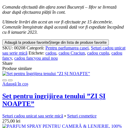
Comanda efectuată din afara zonei București – Ilfov se livrează
doar după efectuarea plății în cont.
Ultimele livrări din acest an vor fi efectuate pe 15 decembrie.
Comenzile înregistrate după această dată vor fi expediate începând
cu 8 ianuarie 2023.
Adaugă la produse favorite
Șterge din lista de produse favorite
SKU:
00208
Categorii:
Pentru parfumarea casei
,
Seturi cadou unicat
sau serie mică
Etichete:
cadou
,
cadou Craciun
,
cadou cuplu
,
cadou
fancy
,
cadou fancyou anul nou
Share
Produse similare
Adaugă în coș
Set pentru îngrijirea tenului ”ZI ȘI
NOAPTE”
Seturi cadou unicat sau serie mică
•
Seturi cosmetice
275,00
lei