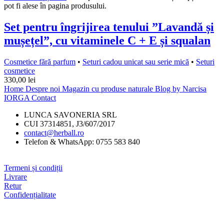
pot fi alese în pagina produsului.
Set pentru îngrijirea tenului ”Lavandă și
mușețel”, cu vitaminele C + E și squalan
Cosmetice fără parfum
•
Seturi cadou unicat sau serie mică
•
Seturi
cosmetice
330,00
lei
Home
Despre noi
Magazin cu produse naturale
Blog by Narcisa
IORGA
Contact
LUNCA SAVONERIA SRL
CUI 37314851, J3/607/2017
contact@herball.ro
Telefon & WhatsApp: 0755 583 840
Termeni și condiții
Livrare
Retur
Confidențialitate