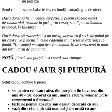
nu pătează
Setul cadou este ambalat festiv, cu fundă asortată, gata de oferit.
Dacă doriți să fie un cadou surpriză, îl putem expedia direct
destinatarului, oriunde în țară, prin curier, sau îl putem înmâna
personal, în București.
Dacă doriți să transmiteți și un mesaj, acesta va fi scris de mână pe
un card și va fi inclus în cutia cadoului sau așezat în exterior, sub
fundă. Transmiteți mesajul dvs. (maximum 50 de caractere) în nota
din formularul de comandă.
NOTĂ
: piesele din porțelan și cristal sunt vintage.
CADOU # AUR ȘI PURPURĂ
Setul cadou conține 6 piese:
set pentru ceai sau cafea, din porțelan fin bavarez, din
anii 40 – 50, decorat cu aur, marca
Tirschenreuther, parte
componentă a Rosenthal
farfurie pentru aperitiv sau desert, decorată cu aur
vază din cristal, pictată manual și decorată cu aur