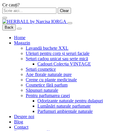
Ce cauți?
Clear
Back
Home
Magazin
Lavandă buchete XXL
Uleiuri pentru corp și seruri faciale
Seturi cadou unicat sau serie mică
Cadouri Colecția VINTAGE
Seturi cosmetice
Ape florale naturale pure
Creme cu plante medicinale
Cosmetice fără parfum
Săpunuri naturale
Pentru parfumarea casei
Odorizante naturale pentru dulapuri
Lumânări naturale parfumate
Parfumuri ambientale naturale
Despre noi
Blog
Contact