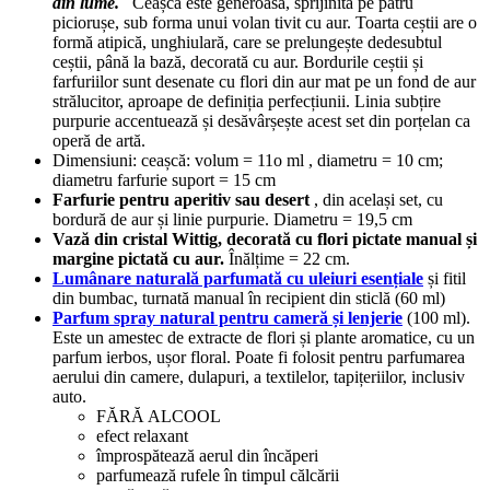
din lume.
Ceașca este generoasă, sprijinită pe patru
piciorușe, sub forma unui volan tivit cu aur.
Toarta ceștii are o
formă atipică, unghiulară, care se prelungește dedesubtul
ceștii, până la bază, decorată cu aur.
Bordurile ceștii și
farfuriilor sunt desenate cu flori din aur mat pe un fond de aur
strălucitor, aproape de definiția perfecțiunii.
Linia subțire
purpurie accentuează și desăvârșește acest set din porțelan ca
operă de artă.
Dimensiuni: ceașcă: volum = 11o ml , diametru = 10 cm;
diametru farfurie suport = 15 cm
Farfurie pentru aperitiv sau desert
, din același set, cu
bordură de aur și linie purpurie.
Diametru = 19,5 cm
Vază din cristal Wittig, decorată cu flori pictate manual și
margine pictată cu aur.
Înălțime = 22 cm.
Lumânare naturală parfumată cu uleiuri esențiale
și fitil
din bumbac, turnată manual în recipient din sticlă (60 ml)
Parfum spray natural pentru cameră și lenjerie
(100 ml).
Este un amestec de extracte de flori și plante aromatice, cu un
parfum ierbos, ușor floral. Poate fi folosit pentru parfumarea
aerului din camere, dulapuri, a textilelor, tapițeriilor, inclusiv
auto.
FĂRĂ ALCOOL
efect relaxant
împrospătează aerul din încăperi
parfumează rufele în timpul călcării