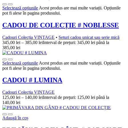
Selectează opțiunile
Acest produs are mai multe variații. Opțiunile
pot fi alese în pagina produsului.
CADOU DE COLECȚIE # NOBLESSE
Cadouri Colecția VINTAGE
•
Seturi cadou unicat sau serie mică
345,00
lei
–
385,00
lei
Interval de prețuri: 345,00 lei până la
385,00 lei
Selectează opțiunile
Acest produs are mai multe variații. Opțiunile
pot fi alese în pagina produsului.
CADOU # LUMINA
Cadouri Colecția VINTAGE
125,00
lei
–
140,00
lei
Interval de prețuri: 125,00 lei până la
140,00 lei
Adaugă în coș