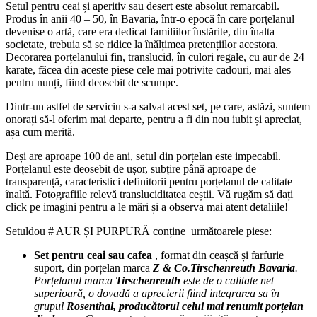
Setul pentru ceai și aperitiv sau desert este absolut remarcabil.
Produs în anii 40 – 50, în Bavaria, într-o epocă în care porțelanul
devenise o artă, care era dedicat familiilor înstărite, din înalta
societate, trebuia să se ridice la înălțimea pretențiilor acestora.
Decorarea porțelanului fin, translucid, în culori regale, cu aur de 24
karate, făcea din aceste piese cele mai potrivite cadouri, mai ales
pentru nunți, fiind deosebit de scumpe.
Dintr-un astfel de serviciu s-a salvat acest set, pe care, astăzi, suntem
onorați să-l oferim mai departe, pentru a fi din nou iubit și apreciat,
așa cum merită.
Deși are aproape 100 de ani, setul din porțelan este impecabil.
Porțelanul este deosebit de ușor, subțire până aproape de
transparență, caracteristici definitorii pentru porțelanul de calitate
înaltă.
Fotografiile relevă transluciditatea ceștii.
Vă rugăm să dați
click pe imagini pentru a le mări și a observa mai atent detaliile!
Setuldou # AUR ȘI PURPURĂ conține următoarele piese:
Set pentru ceai sau cafea
, format din ceașcă și farfurie
suport, din porțelan marca
Z & Co.Tirschenreuth Bavaria
.
Porțelanul marca
Tirschenreuth
este de o calitate net
superioară, o dovadă a aprecierii fiind integrarea sa în
grupul
Rosenthal, producătorul celui mai renumit porțelan