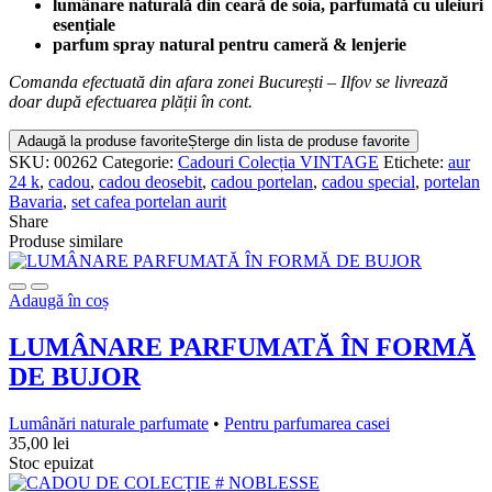
lumânare naturală din ceară de soia, parfumată cu uleiuri
esențiale
parfum spray natural pentru cameră & lenjerie
Comanda efectuată din afara zonei București – Ilfov se livrează
doar după efectuarea plății în cont.
Adaugă la produse favorite
Șterge din lista de produse favorite
SKU:
00262
Categorie:
Cadouri Colecția VINTAGE
Etichete:
aur
24 k
,
cadou
,
cadou deosebit
,
cadou portelan
,
cadou special
,
portelan
Bavaria
,
set cafea portelan aurit
Share
Produse similare
Adaugă în coș
LUMÂNARE PARFUMATĂ ÎN FORMĂ
DE BUJOR
Lumânări naturale parfumate
•
Pentru parfumarea casei
35,00
lei
Stoc epuizat