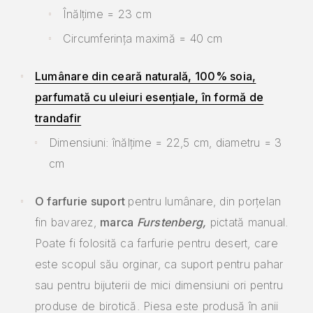
Înălțime = 23 cm
Circumferința maximă = 40 cm
Lumânare din ceară naturală, 100% soia,
parfumată cu uleiuri esențiale, în formă de
trandafir
Dimensiuni: înălțime = 22,5 cm, diametru = 3
cm
O
farfurie suport
pentru lumânare, din porțelan
fin bavarez,
marca
Furstenberg,
pictată manual.
Poate fi folosită ca farfurie pentru desert, care
este scopul său orginar, ca suport pentru pahar
sau pentru bijuterii de mici dimensiuni ori pentru
produse de birotică. Piesa este produsă în anii