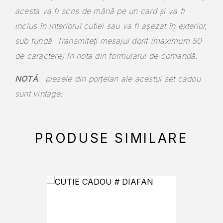
acesta va fi scris de mână pe un card și va fi
inclus în interiorul cutiei sau va fi așezat în exterior,
sub fundă.
Transmiteți mesajul dorit
(maximum 50
de caractere) în nota din formularul de comandă.
NOTĂ
: piesele din porțelan ale acestui set cadou
sunt vintage.
PRODUSE SIMILARE