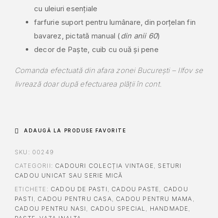
cu uleiuri esențiale
farfurie suport pentru lumânare, din porțelan fin
bavarez, pictată manual (
din anii 60
)
decor de Paște, cuib cu ouă și pene
Comanda efectuată din afara zonei București – Ilfov se
livrează doar după efectuarea plății în cont.
ADAUGĂ LA PRODUSE FAVORITE
SKU:
00249
CATEGORII:
CADOURI COLECȚIA VINTAGE
,
SETURI
CADOU UNICAT SAU SERIE MICĂ
ETICHETE:
CADOU DE PASTI
,
CADOU PASTE
,
CADOU
PASTI
,
CADOU PENTRU CASA
,
CADOU PENTRU MAMA
,
CADOU PENTRU NASI
,
CADOU SPECIAL
,
HANDMADE
,