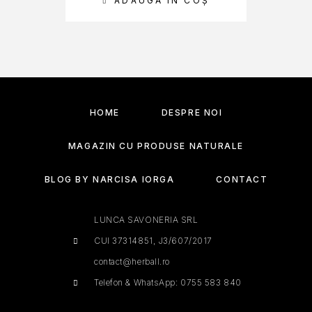
ADAUGĂ ÎN COȘ
SEL
HOME
DESPRE NOI
MAGAZIN CU PRODUSE NATURALE
BLOG BY NARCISA IORGA
CONTACT
LUNCA SAVONERIA SRL
CUI 37314851, J3/607/2017
contact@herball.ro
Telefon & WhatsApp: 0755 583 840