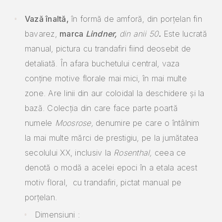
Vază înaltă,
în formă de amforă,
din porțelan fin
bavarez,
marca
Lindner,
di
n anii 50
.
Este lucrată
manual, pictura cu trandafiri fiind deosebit de
detaliată. În afara buchetului central, vaza
conține motive florale mai mici, în mai multe
zone. Are linii din aur coloidal la deschidere și la
bază. Colecția din care face parte poartă
numele
Moosrose,
denumire pe care o întâlnim
la mai multe mărci de prestigiu, pe la jumătatea
secolului XX, inclusiv la
Rosenthal,
ceea ce
denotă o modă a acelei epoci în a etala acest
motiv floral, cu trandafiri, pictat manual pe
porțelan.
Dimensiuni :