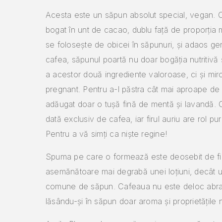
Acesta este un săpun absolut special, vegan. 
bogat în unt de cacao, dublu față de proporția
se folosește de obicei în săpunuri, și adaos g
cafea, săpunul poartă nu doar bogăția nutritivă 
a acestor două ingrediente valoroase, ci și miro
pregnant. Pentru a-l păstra cât mai aproape de 
adăugat doar o tușă fină de mentă și lavandă. 
dată exclusiv de cafea, iar firul auriu are rol pu
Pentru a vă simți ca niște regine!
Spuma pe care o formează este deosebit de fi
asemănătoare mai degrabă unei loțiuni, decât
comune de săpun. Cafeaua nu este deloc abra
lăsându-și în săpun doar aroma și proprietățile