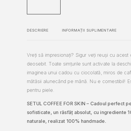
DESCRIERE
INFORMAȚII SUPLIMENTARE
Vreți să impresionați? Sigur veți reuși cu acest
deosebit. Toate simțurile sunt activate la deschi
imaginea unui cadou cu ciocolată, miros de caf
mătăsii alunecând pe mână. Nu e comestibil! Es
pentru piele.
SETUL COFFEE FOR SKIN – Cadoul perfect pe
sofisticate, un răsfăț absolut, cu ingrediente
naturale, realizat 100% handmade.