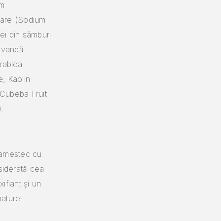
um
 mare (Sodium
lei din sâmburi
lavandă
Arabica
e, Kaolin
a Cubeba Fruit
).
n amestec cu
nsiderată cea
xifiant și un
mature.