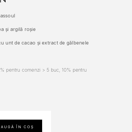
hassoul
a și argilă roșie
 cu unt de cacao și extract de gălbenele
 pentru comenzi > 5 buc, 10% pentru
DAUGĂ ÎN COȘ