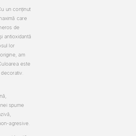
Cu un conținut
 maximă care
eneros de
și antioxidantă
sul lor
origine, am
Culoarea este
r decorativ.
nă,
 unei spume
zivă,
 non-agresive.