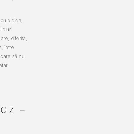
 cu pielea,
leiuri
re, diferită,
, între
c care să nu
ătar.
ROZ –