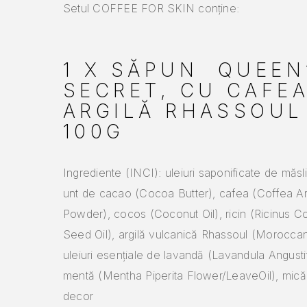
Setul COFFEE FOR SKIN conține:
1 X SĂPUN QUEEN
SECRET, CU CAFEA
ARGILĂ RHASSOUL
100G
Ingrediente (INCI): uleiuri saponificate de măsli
unt de cacao (Cocoa Butter), cafea (Coffea A
Powder), cocos (Coconut Oil), ricin (Ricinus 
Seed Oil), argilă vulcanică Rhassoul (Morocca
uleiuri esențiale de lavandă (Lavandula Angustifo
mentă (Mentha Piperita Flower/LeaveOil), mică
decor