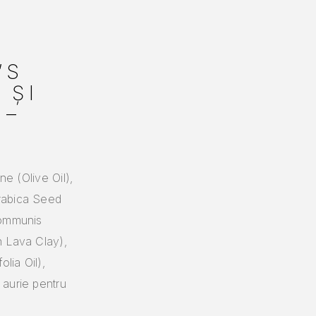
’S
 ȘI
 –
ne (Olive Oil),
rabica Seed
Communis
n Lava Clay),
lia Oil),
 aurie pentru