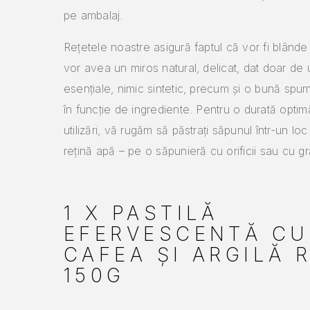
pe ambalaj.
Rețetele noastre asigură faptul că vor fi blânde
vor avea un miros natural, delicat, dat doar de u
esențiale, nimic sintetic, precum și o bună spuma
în funcție de ingrediente. Pentru o durată optimă
utilizări, vă rugăm să păstrați săpunul într-un lo
rețină apă – pe o săpunieră cu orificii sau cu gr
1 X PASTILĂ
EFERVESCENTĂ CU
CAFEA ȘI ARGILĂ 
150G