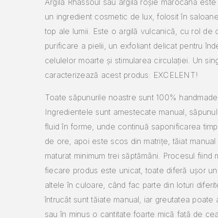
Argila Rhassoul sau argila roșie marocană este
un ingredient cosmetic de lux, folosit în saloa
top ale lumii. Este o argilă vulcanică, cu rol de d
purificare a pielii, un exfoliant delicat pentru în
celulelor moarte și stimularea circulației. Un si
caracterizează acest produs: EXCELENT!
Toate săpunurile noastre sunt 100% handmade
Ingredientele sunt amestecate manual, săpunul 
fluid în forme, unde continuă saponificarea tim
de ore, apoi este scos din matrițe, tăiat manual 
maturat minimum trei săptămâni. Procesul fiind 
fiecare produs este unicat, toate diferă ușor un
altele în culoare, când fac parte din loturi diferit
întrucât sunt tăiate manual, iar greutatea poate 
sau în minus o cantitate foarte mică față de ce