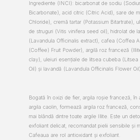
Ingrediente (INCI): bicarbonat de sodiu (Sodi
Bicarbonate), acid citric (Citric Acid), sare de
Chloride), cremă tartar (Potassium Bitartrate), u
de struguri (Vitis vinifera seed oil), hidrolat de 
(Lavandula Officinalis extract), cafea (Coffea 
(Coffee) Fruit Powder), argilă roz franceză (Illit
clay), uleiuri esențiale de litsea cubeba (Litse
Oil) și lavandă (Lavandula Officinalis Flower Oil
Bogată în oxizi de fier, argila roșie franceză, î
argila caolin, formează argila roz franceză, co
mai blândă dintre toate argile Illite. Este un deto
exfoliant delicat, recomandat pielii sensibile și 
Cafeaua are rol antioxidant și exfoliant.