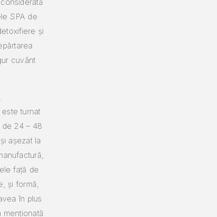
 considerată
nele SPA de
etoxifiere și
depărtarea
ngur cuvânt
.
este turnat
p de 24 – 48
și așezat la
manufactură,
ele față de
e, și formă,
avea în plus
a menționată