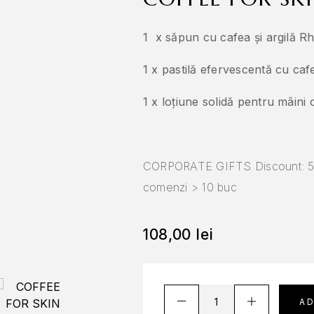
1 x săpun cu cafea și argilă R
1 x pastilă efervescentă cu cafe
1 x loțiune solidă pentru mâini
CORPORATE GIFTS Discount: 5%
comenzi > 10 buc
108,00
lei
A