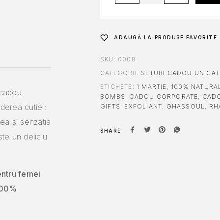
ADAUGĂ LA PRODUSE FAVORITE
SKU:
0008
CATEGORII:
SETURI CADOU UNICAT
ETICHETE:
1 MARTIE
,
100% NATURA
 cadou
BOMBS
,
CADOU CORPORATE
,
CADO
derea cutiei:
GIFTS
,
EXFOLIANT
,
GHASSOUL
,
RH
ea și senzația
SHARE
te un deliciu
ntru femei
 100%