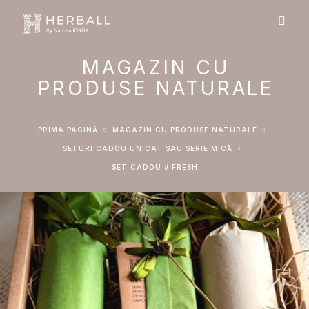
MAGAZIN CU
PRODUSE NATURALE
PRIMA PAGINĂ
MAGAZIN CU PRODUSE NATURALE
SETURI CADOU UNICAT SAU SERIE MICĂ
SET CADOU # FRESH