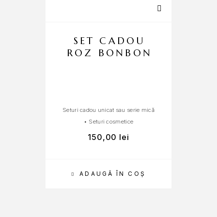
SET CADOU
ROZ BONBON
Seturi cadou unicat sau serie mică
C
•
Seturi cosmetice
150,00
lei
ADAUGĂ ÎN COȘ
SEL