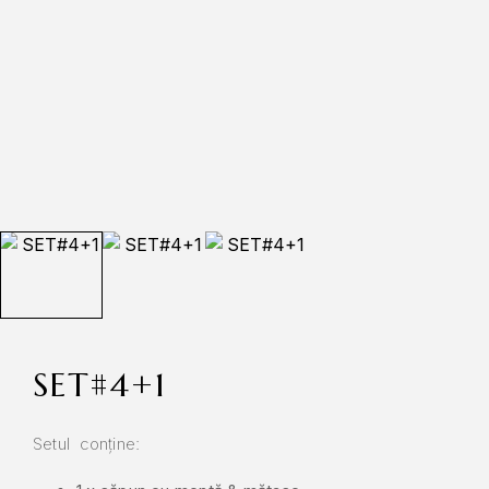
SET#4+1
Setul conține: