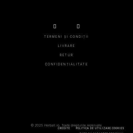
TERMENI ȘI CONDIȚII
LIVRARE
RETUR
CONFIDENȚIALITATE
© 2025 Herball.ro. Toate drepturile rezervate.
CREDITE
POLITICA DE UTILIZARE COOKIES