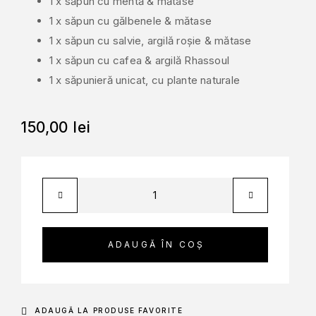
1 x săpun cu mentă & mătase
1 x săpun cu gălbenele & mătase
1 x săpun cu salvie, argilă roșie & mătase
1 x săpun cu cafea & argilă Rhassoul
1 x săpunieră unicat, cu plante naturale
150,00
lei
ADAUGĂ ÎN COȘ
ADAUGĂ LA PRODUSE FAVORITE