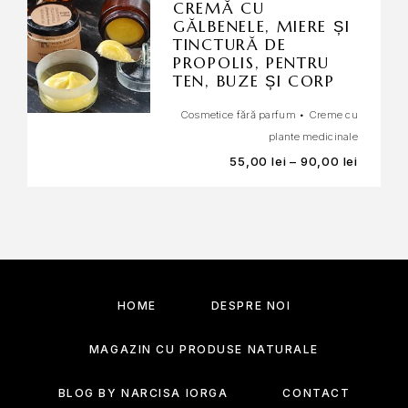
CREMĂ CU
GĂLBENELE, MIERE ȘI
TINCTURĂ DE
PROPOLIS, PENTRU
TEN, BUZE ȘI CORP
Cosmetice fără parfum
•
Creme cu
plante medicinale
55,00
lei
–
90,00
lei
HOME
DESPRE NOI
MAGAZIN CU PRODUSE NATURALE
BLOG BY NARCISA IORGA
CONTACT