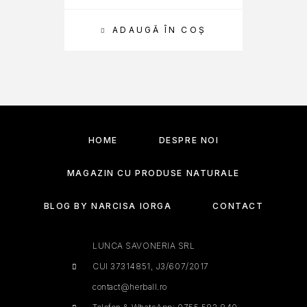
ADAUGĂ ÎN COȘ
SEL
HOME
DESPRE NOI
MAGAZIN CU PRODUSE NATURALE
BLOG BY NARCISA IORGA
CONTACT
LUNCA SAVONERIA SRL
CUI 37314851, J3/607/2017
contact@herball.ro