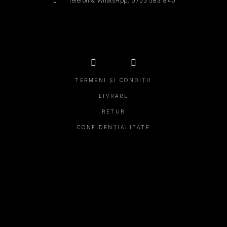
Telefon & WhatsApp: 0755 583 840
TERMENI ȘI CONDIȚII
LIVRARE
RETUR
CONFIDENȚIALITATE