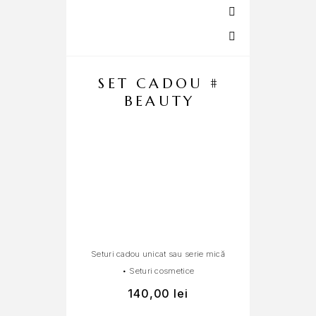
SET CADOU #
BEAUTY
C
Seturi cadou unicat sau serie mică
c
•
Seturi cosmetice
140,00
lei