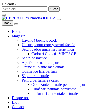
Ce cauți?
Clear
Back
Home
Magazin
Lavandă buchete XXL
Uleiuri pentru corp și seruri faciale
Seturi cadou unicat sau serie mică
Cadouri Colecția VINTAGE
Seturi cosmetice
Ape florale naturale pure
Creme cu plante medicinale
Cosmetice fără parfum
Săpunuri naturale
Pentru parfumarea casei
Odorizante naturale pentru dulapuri
Lumânări naturale parfumate
Parfumuri ambientale naturale
Despre noi
Blog
Contact