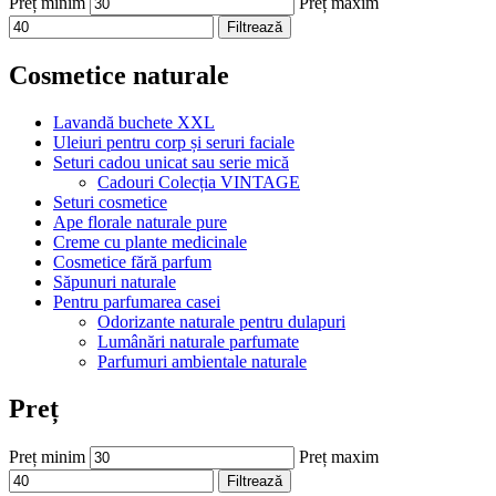
Preț minim
Preț maxim
Filtrează
Cosmetice naturale
Lavandă buchete XXL
Uleiuri pentru corp și seruri faciale
Seturi cadou unicat sau serie mică
Cadouri Colecția VINTAGE
Seturi cosmetice
Ape florale naturale pure
Creme cu plante medicinale
Cosmetice fără parfum
Săpunuri naturale
Pentru parfumarea casei
Odorizante naturale pentru dulapuri
Lumânări naturale parfumate
Parfumuri ambientale naturale
Preț
Preț minim
Preț maxim
Filtrează