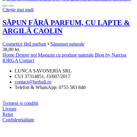
Citește mai mult
SĂPUN FĂRĂ PARFUM, CU LAPTE &
ARGILĂ CAOLIN
Cosmetice fără parfum
•
Săpunuri naturale
38,00
lei
Home
Despre noi
Magazin cu produse naturale
Blog by Narcisa
IORGA
Contact
LUNCA SAVONERIA SRL
CUI 37314851, J3/607/2017
contact@herball.ro
Telefon & WhatsApp: 0755 583 840
Termeni și condiții
Livrare
Retur
Confidențialitate