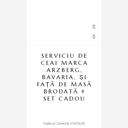
SERVICIU DE
CEAI MARCA
ARZBERG,
BAVARIA, ȘI
FAȚĂ DE MASĂ
BRODATĂ #
SET CADOU
R
Cadouri Colecția VINTAGE
Cad