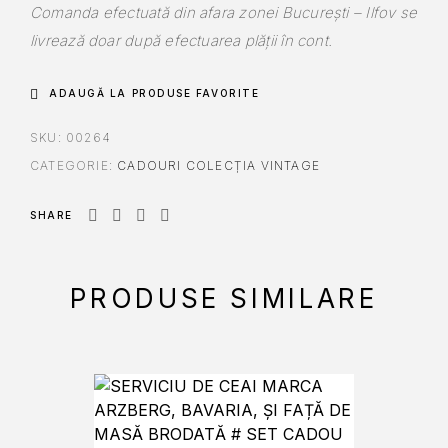
Comanda efectuată din afara zonei București – Ilfov se
livrează doar după efectuarea plății în cont.
ADAUGĂ LA PRODUSE FAVORITE
SKU:
00264
CATEGORIE:
CADOURI COLECȚIA VINTAGE
SHARE
PRODUSE SIMILARE