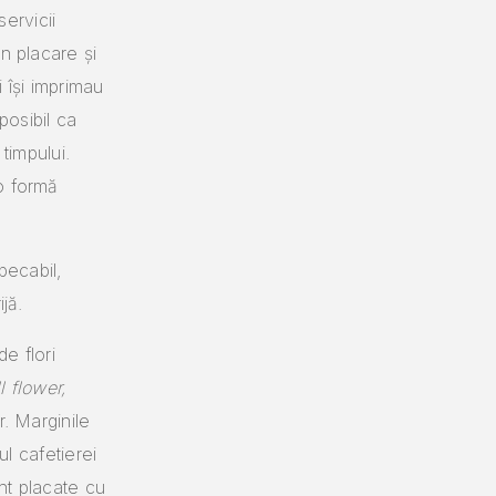
servicii
n placare și
 își imprimau
posibil ca
timpului.
o formă
pecabil,
jă.
e flori
ll flower,
r. Marginile
ul cafetierei
unt placate cu