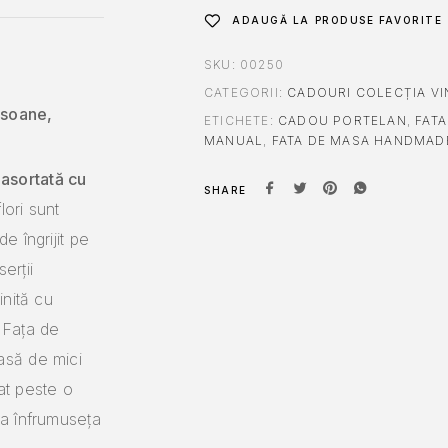
ADAUGĂ LA PRODUSE FAVORITE
SKU:
00250
CATEGORII:
CADOURI COLECȚIA VI
rsoane,
ETICHETE:
CADOU PORTELAN
,
FAT
MANUAL
,
FATA DE MASA HANDMAD
asortată cu
SHARE
ori sunt
de îngrijit pe
erții
inită cu
 Fața de
asă de mici
at peste o
 a înfrumuseța