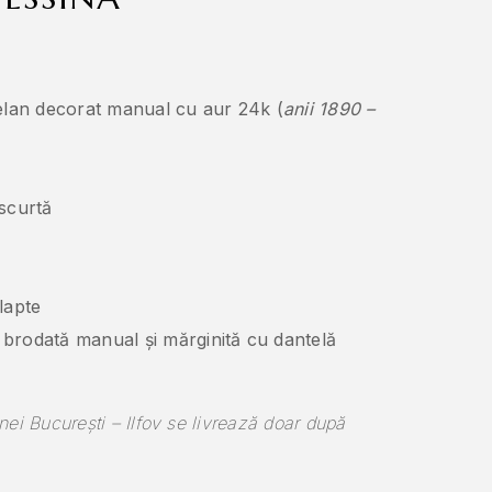
țelan decorat manual cu aur 24k (
anii 1890 –
 scurtă
/lapte
brodată manual și mărginită cu dantelă
ei București – Ilfov se livrează doar după