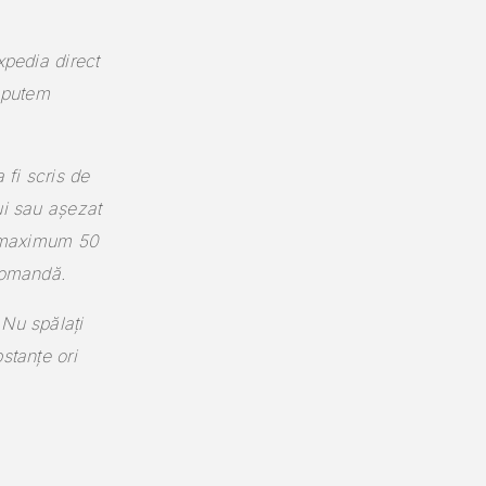
xpedia direct
l putem
 fi scris de
ui sau așezat
maximum 50
comandă.
 Nu spălați
stanțe ori