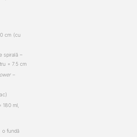
20 cm (cu
 spirală –
tru = 7.5 cm
flower –
ac)
= 180 ml,
u o fundă