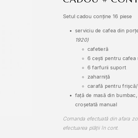
Setul cadou conține 16 piese
serviciu de cafea din por
1920)
cafetieră
6 cești pentru cafea
6 farfurii suport
zaharniță
carafă pentru frișcă
față de masă din bumbac, 
croșetată manual
Comanda efectuată din afara zon
efectuarea plății în cont.