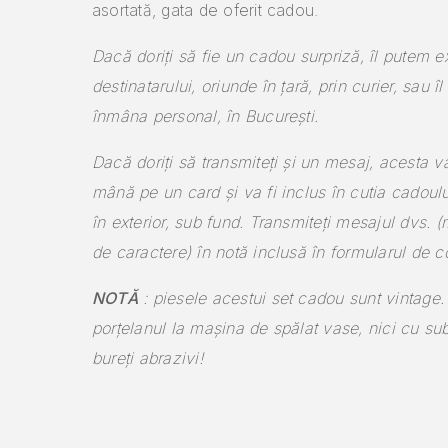
asortată, gata de oferit cadou.
Dacă doriți să fie un cadou surpriză, îl putem e
destinatarului, oriunde în țară, prin curier, sau î
înmâna personal, în București.
Dacă doriți să transmiteți și un mesaj, acesta va
mână pe un card și va fi inclus în cutia cadoul
în exterior, sub fund.
Transmiteți mesajul dvs.
(
de caractere) în notă inclusă în formularul de 
NOTĂ
: piesele acestui set cadou sunt vintage.
porțelanul la mașina de spălat vase, nici cu sub
bureți abrazivi!