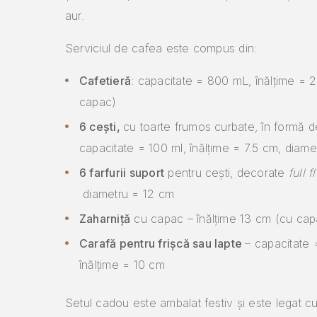
aur.
Serviciul de cafea este compus din:
Cafetieră
: capacitate = 800 mL, înălțime = 
capac)
6 cești,
cu toarte frumos curbate, în formă de
capacitate = 100 ml, înălțime = 7.5 cm, diame
6 farfurii suport
pentru cești, decorate
full 
diametru = 12 cm
Zaharniță
cu capac – înălțime 13 cm (cu cap
Carafă pentru frișcă sau lapte
– capacitate 
înălțime = 10 cm
Setul cadou este ambalat festiv și este legat c