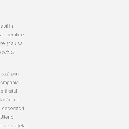
abil în
ea specifice
re știau să
reuther
,
cată prin
 companie
sfârșitul
lacării cu
e decoratori
Ulterior
or de porțelan