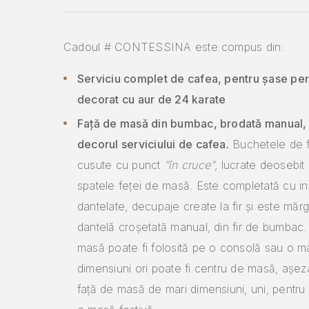
Cadoul # CONTESSINA este compus din:
Serviciu complet de cafea, pentru șase pe
decorat cu aur de 24 karate
Față de masă din bumbac, brodată manual, 
decorul serviciului de cafea.
Buchetele de fl
cusute cu punct
”în cruce”
, lucrate deosebit 
spatele feței de masă. Este completată cu ins
dantelate, decupaje create la fir și este mărg
dantelă croșetată manual, din fir de bumbac.
masă poate fi folosită pe o consolă sau o m
dimensiuni ori poate fi centru de masă, așez
față de masă de mari dimensiuni, uni, pentru