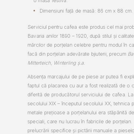
o masă festivă.
Dimensiuni față de masă: 86 cm x 88 cm.
Serviciul pentru cafea este produs cel mai prob
Bavaria anilor 1890 – 1920, după stilul și calitat
mărcilor de porțelan celebre pentru modul în ca
facă din porțelan adevărate bjiuterii, precum
Ba
Mitterteich, Winterling ș.a.
Absența marcajului de pe piese ar putea fi expli
faptul că placarea cu aur a fost realizată de o
diferită de producătorul serviciului de cafea. La 
secolului XlX – începutul secolului XX, tehnica p
metale prețioase a porțelanului era stăpânită d
speciali, care nu lucrau în fabricile de porțelan. 
prelucrării specifice și pictării manuale a piesel