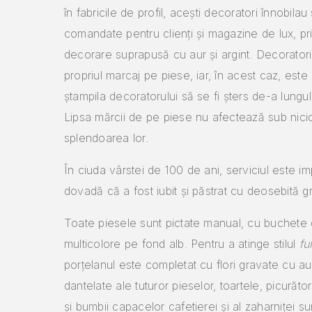
în fabricile de profil, acești decoratori înnobilau 
comandate pentru clienți și magazine de lux, pri
decorare suprapusă cu aur și argint. Decoratorii
propriul marcaj pe piese, iar, în acest caz, este 
ștampila decoratorului să se fi șters de-a lungul 
Lipsa mărcii de pe piese nu afectează sub nici
splendoarea lor.
În ciuda vârstei de 100 de ani, serviciul este im
dovadă că a fost iubit și păstrat cu deosebită gri
Toate piesele sunt pictate manual, cu buchete d
multicolore pe fond alb. Pentru a atinge stilul
fu
porțelanul este completat cu flori gravate cu au
dantelate ale tuturor pieselor, toartele, picurător
și bumbii capacelor cafetierei și al zaharniței s