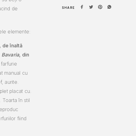
ucind de
SHARE
ele elemente:
, de înaltă
 Bavaria
, din
farfurie
at manual cu
, aurite.
plet placat cu.
 Toarta în stil
 reproduc
uriilor fiind