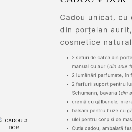
Cadou unicat, cu 
din porțelan aurit
cosmetice natura
2 seturi de cafea din porț
manual cu aur (
din anul 
2 lumânări parfumate, în f
2 farfurii suport pentru l
Schumann, bavaria (
din 
cremă cu gălbenele, miere
balsam pentru buze cu gă
ulei pentru corp și de mas
Cutie cadou, ambalată fes