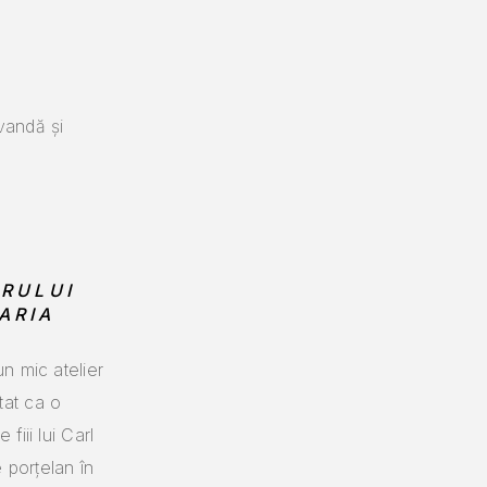
vandă și
ORULUI
ARIA
n mic atelier
tat ca o
fiii lui Carl
 porțelan în