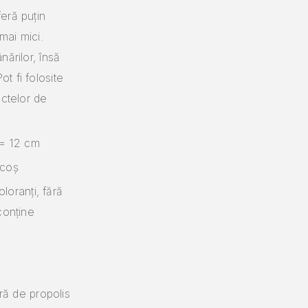
feră puțin
mai mici.
nărilor, însă
t fi folosite
ectelor de
 = 12 cm
ocoș
oloranți, fără
conține
ră de propolis