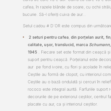
cafea, în razele blânde de soare, cu ochii străl
bucurie. Să-l oferiți cuiva de aur…
Setul cadou # D`OR este compus din următoar
2 seturi pentru cafea
,
din porțelan aurit, fin
calitate, ușor, translucid, marca
Schumann,
1945
.
Fiecare set este format din ceașcă și 
suport pentru ceașcă. Porțelanul este decor
aur pe fond ivoire, cu flori și acolade în relief
Ceștile au formă de clopot, cu interiorul com
Ceștile au o bază ondulată și cercuri în relief.
rococo este integral aurită. Farfuriile suport
decorurile de pe exteriorul ceștilor, centrul farf
placate cu aur, ca și interiorul ceștilor.