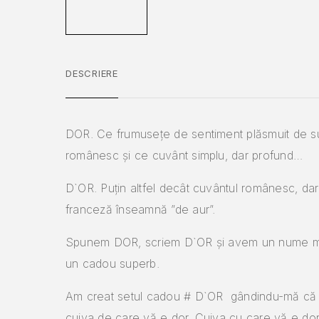
DESCRIERE
DOR. Ce frumusețe de sentiment plăsmuit de su
românesc și ce cuvânt simplu, dar profund…
D`OR. Puțin altfel decât cuvântul românesc, dar
franceză înseamnă ”de aur”.
Spunem DOR, scriem D`OR și avem un nume mi
un cadou superb.
Am creat setul cadou # D`OR gândindu-mă că va
cuiva de care vă e dor. Cuiva cu care vă e dor