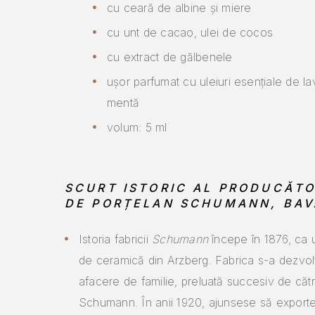
cu ceară de albine și miere
cu unt de cacao, ulei de cocos
cu extract de gălbenele
ușor parfumat cu uleiuri esențiale de la
mentă
volum: 5 ml
SCURT ISTORIC AL PRODUCĂT
DE PORȚELAN SCHUMANN, BAV
Istoria fabricii
Schumann
începe în 1876, ca u
de ceramică din Arzberg. Fabrica s-a dezvol
afacere de familie, preluată succesiv de către 
Schumann. În anii 1920, ajunsese să exporte