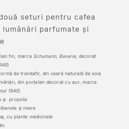
două seturi pentru cafea
, lumânări parfumate și
le
elan fin, marca
Schumann, Bavaria,
decorat
1945
)
ormă de trandafir, din ceară naturală de soia
umânări, din porțelan decorat cu aur, marca
anul 1945
)
 și propolis
lbenele și miere
aj, cu plante medicinale
tiv