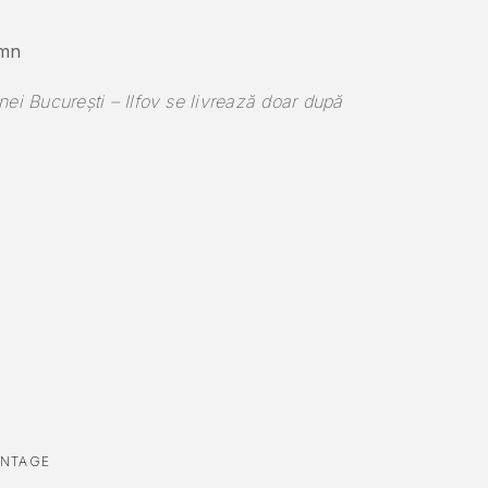
emn
ei București – Ilfov se livrează doar după
INTAGE