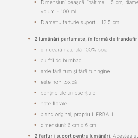
Dimensiuni ceașcă: înălțime = 5 cm, diam
volum = 100 ml
Diametru farfurie suport = 12.5 cm
2 lumânări parfumate, în formă de trandafir
din ceară naturală 100% soia
cu fitil de bumbac
arde fără fum și fără funingine
este non-toxică
conține uleiuri esențiale
note florale
blend original, propriu HERBALL
dimensiuni: 6 cm x 6 cm
2 farfurii suport pentru lumânări
. Acestea su