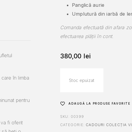
Panglică aurie
Umplutură din iarbă de l
Comanda efectuată din afara zon
efectuarea plății în cont.
fletul
380,00
lei
 care în limba
Stoc epuizat
nunat pentru
ADAUGĂ LA PRODUSE FAVORITE
SKU:
00399
 fi oferit
CATEGORIE:
CADOURI COLECȚIA V
 să beți o