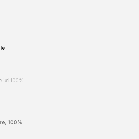
ale
eiuri 100%
ere, 100%