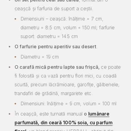
ceașcă și farfuria de suport a ceștii.
Dimensiuni – ceașcă: înălțime = 7 cm,
diametru = 8.5 cm, volum = 150 ml; farfurie
suport: diametru = 14.5 cm
O farfurie pentru aperitiv sau desert
.
Diametru = 19 cm
O carafă mică pentru lapte sau frișcă,
ce poate
fi folosită și ca vază pentru flori mici, cu coadă
scurtă, precum lăcrămioare, garofițe, gălbenele,
trandafiri de grădină, margarete etc.
Dimensiuni: înălțime = 9 cm, volum = 100 ml
În ceașcă, este turnată manual
o
lumânare
parfumată, din ceară 100% soia, cu parfum