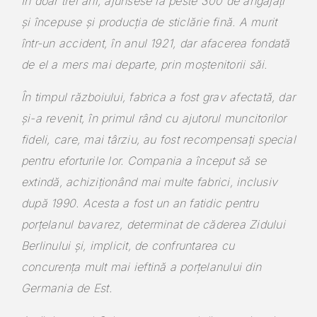
În doar trei ani, ajunsese la peste 300 de angajați
și începuse și producția de sticlărie fină. A murit
într-un accident, în anul 1921, dar afacerea fondată
de el a mers mai departe, prin moștenitorii săi.
În timpul războiului, fabrica a fost grav afectată, dar
și-a revenit, în primul rând cu ajutorul muncitorilor
fideli, care, mai târziu, au fost recompensați special
pentru eforturile lor. Compania a început să se
extindă, achiziționând mai multe fabrici, inclusiv
după 1990. Acesta a fost un an fatidic pentru
porțelanul bavarez, determinat de căderea Zidului
Berlinului și, implicit, de confruntarea cu
concurența mult mai ieftină a porțelanului din
Germania de Est.