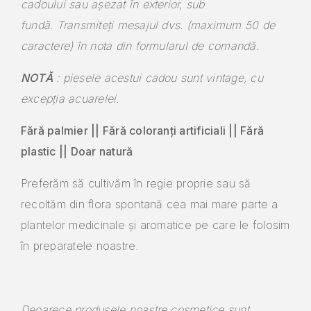
cadoului sau așezat în exterior, sub
fundă. Transmiteți mesajul dvs. (maximum 50 de
caractere) în nota din formularul de comandă.
NOTĂ
: piesele acestui cadou sunt vintage, cu
excepția acuarelei.
Fără palmier || Fără coloranți artificiali || Fără
plastic || Doar natură
Preferăm să cultivăm în regie proprie sau să
recoltăm din flora spontană cea mai mare parte a
plantelor medicinale și aromatice pe care le folosim
în preparatele noastre.
Deoarece produsele noastre cosmetice sunt