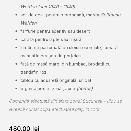
Weiden (anii 1940 – 1949)
set de ceai, pentru o persoană, marca
Seltmann
Weiden
farfurie pentru aperitiv sau desert
carafă pentru lapte sau frișcă
lumânare parfumată cu uleiuri esențiale, turnată
manual în ceașca de porțelan
față de masă mare, din bumbac, brodată cu
trandafiri roz
tablou cu acuarelă originală, unicat
linguriță pentru zahăr, aurie
(bonus)
Comanda efectuată din afara zonei București – Ilfov se
livrează numai după efectuarea plății în cont.
480,00
lei