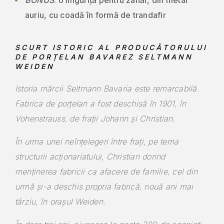
BONUS
: o linguriță pentru zahăr, din metal
auriu, cu coadă în formă de trandafir
SCURT ISTORIC AL PRODUCĂTORULUI
DE PORȚELAN BAVAREZ
SELTMANN
WEIDEN
Istoria mărcii Seltmann Bavaria este remarcabilă.
Fabrica de porțelan a fost deschisă în 1901, în
Vohenstrauss, de frații Johann și Christian.
În urma unei neînțelegeri între frați, pe tema
structurii acționariatului, Christian dorind
menținerea fabricii ca afacere de familie, cel din
urmă și-a deschis propria fabrică, nouă ani mai
târziu, în orașul Weiden.