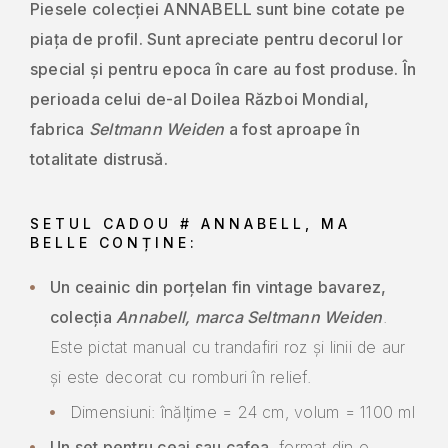
Piesele colecției ANNABELL sunt bine cotate pe
piața de profil. Sunt apreciate pentru decorul lor
special și pentru epoca în care au fost produse. În
perioada celui de-al Doilea Război Mondial,
fabrica
Seltmann Weiden
a fost aproape în
totalitate distrusă.
SETUL CADOU # ANNABELL, MA
BELLE CONȚINE:
Un ceainic din porțelan fin vintage bavarez,
colecția
Annabell, marca Seltmann Weiden
.
Este pictat manual cu trandafiri roz și linii de aur
și este decorat cu romburi în relief.
Dimensiuni: înălțime = 24 cm, volum = 1100 ml
Un set pentru ceai sau cafea
, format din o