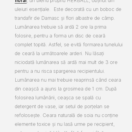
floral
, un blend propriu HERBALL, obținut din
uleiuri esențiale. Este decorată cu un boboc de
trandafir de Damasc și flori albastre de câmp.
Lumânarea trebuie să ardă 2 ore la prima
folosire, pentru a forma un disc de ceară
complet topită. Astfel, se evită formarea tunelului
de ceară la următoarele arderi. Nu lăsați
niciodată lumânarea să ardă mai mult de 3 ore
pentru a nu risca spargerea recipientului.
Lumânarea nu mai trebuie reaprinsă când ceara
din ceașcă a ajuns la grosimea de 1 cm. După
folosirea lumânării, ceașca se spală cu
detergent de vase, iar setul de porțelan se
refolosește. Ceara naturală de soia nu conține
elemente toxice și nu lasă urme pe recipient,