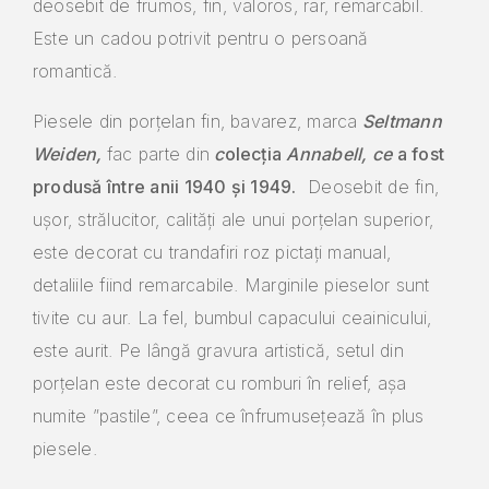
deosebit de frumos, fin, valoros, rar, remarcabil.
Este un cadou potrivit pentru o persoană
romantică.
Piesele din porțelan fin, bavarez, marca
Seltmann
Weiden,
fac parte din
c
olecția
Annabell, ce
a fost
produsă între anii 1940 și 1949.
Deosebit de fin,
ușor, strălucitor, calități ale unui porțelan superior,
este decorat cu trandafiri roz pictați manual,
detaliile fiind remarcabile. Marginile pieselor sunt
tivite cu aur. La fel, bumbul capacului ceainicului,
este aurit. Pe lângă gravura artistică, setul din
porțelan este decorat cu romburi în relief, așa
numite ”pastile”, ceea ce înfrumusețează în plus
piesele.