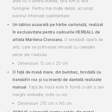
arde cu o lumină blândă, fără fum și fără
funingine. Pentru mai multe detalii, accesați
butonul Informații suplimentare
Un tablou acuarelă pe hârtie cartonată, realizat
în exclusivitate pentru cadourile HERBALL de
artista Marilena Cioroianu.
O sensibilă operă de
artă, care se potrivește minunat cu celelalte
piese ale cadoului.
Dimensiuni: 15 cm x 20 cm
O față de masă mare, din bumbac, brodată cu
trandafiri roz și cu inserții de dantelă realizate
manual
. Fața de masă este în formă ovală și are
margini ondulate, tivite cu roz.
Dimensiuni: 210 cm x 145 cm