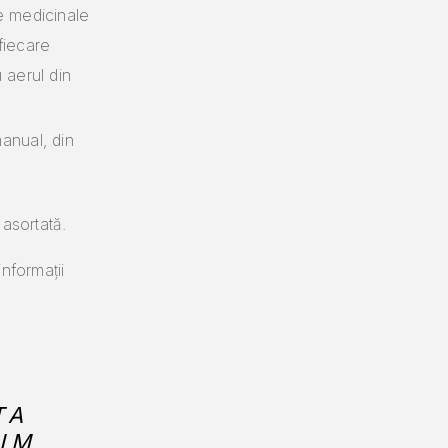
e medicinale
fiecare
 aerul din
anual, din
asortată.
nformații
TA
IM