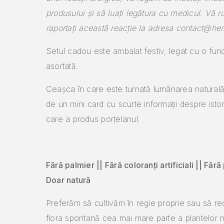
produsului și să luați legătura cu medicul. Vă 
raportați această reacție la adresa contact@herb
Setul cadou este ambalat festiv, legat cu o fund
asortată.
Ceașca în care este turnată lumânarea naturală 
de un mini card cu scurte informații despre istori
care a produs porțelanul.
Fără palmier || Fără coloranți artificiali || Fără 
Doar natură
Preferăm să cultivăm în regie proprie sau să re
flora spontană cea mai mare parte a plantelor m