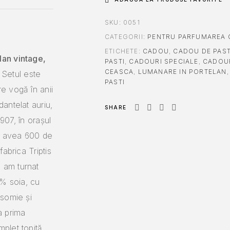
SKU:
0051
CATEGORII:
PENTRU PARFUMAREA 
ETICHETE:
CADOU
,
CADOU DE PAST
lan vintage,
PASTI
,
CADOURI SPECIALE
,
CADOUR
CEASCA
,
LUMANARE IN PORTELAN
. Setul este
PASTI
e vogă în anii
dantelat auriu,
SHARE
1907, în orașul
ca avea 600 de
fabrica Triptis
 am turnat
% soia, cu
asomie și
a prima
plet topită.