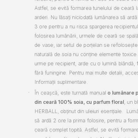
Astfel, se evită formarea tunelului de ceară 
arderi. Nu lăsați niciodată lumânarea să ardă
3 ore pentru a nu risca spargerea recipientu
folosirea lumânării, urmele de ceară se spal
de vase, iar setul de porțelan se refoloseșt
naturală de soia nu conține elemente toxice 
urme pe recipient, arde cu o lumină blândă, f
fără funingine. Pentru mai multe detalii, acce
Informații suplimentare.
În ceașcă, este turnată manual
o lumânare 
din ceară 100% soia, cu parfum floral
, un b
HERBALL, obținut din uleiuri esențiale. Lum
să ardă 2 ore la prima folosire, pentru a for
ceară complet topită. Astfel, se evită formar