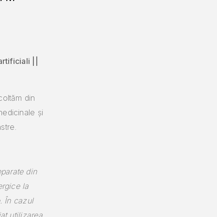
tificiali ||
coltăm din
edicinale și
stre.
parate din
ergice la
. În cazul
at utilizarea