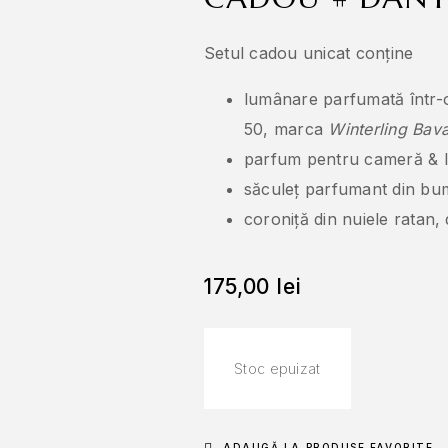
Setul cadou unicat conține
lumânare parfumată într-o
50, marca
Winterling Bava
parfum pentru cameră & le
săculeț parfumant din bum
coroniță din nuiele ratan,
175,00
lei
Stoc epuizat
ADAUGĂ LA PRODUSE FAVORITE