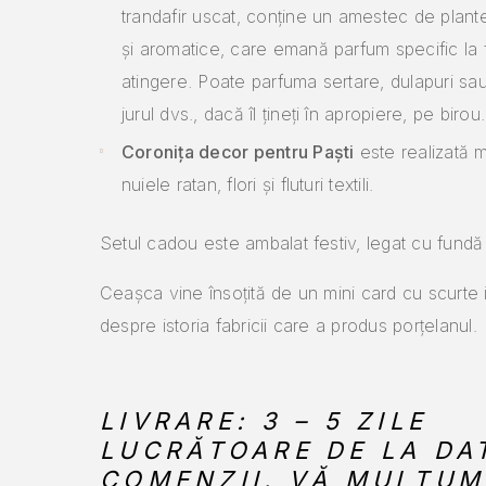
trandafir uscat, conține un amestec de plant
și aromatice, care emană parfum specific la 
atingere. Poate parfuma sertare, dulapuri sau
jurul dvs., dacă îl țineți în apropiere, pe birou.
Coronița decor pentru Paști
este realizată m
nuiele ratan, flori și fluturi textili.
Setul cadou este ambalat festiv, legat cu fundă 
Ceașca vine însoțită de un mini card cu scurte i
despre istoria fabricii care a produs porțelanul.
LIVRARE: 3 – 5 ZILE
LUCRĂTOARE DE LA DA
COMENZII. VĂ MULȚUM