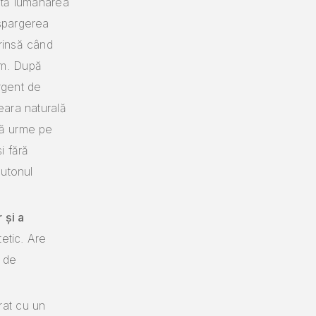
dată lumânarea
 spargerea
rinsă când
cm. După
rgent de
eara naturală
să urme pe
i fără
butonul
 și a
tetic. Are
 de
rat cu un