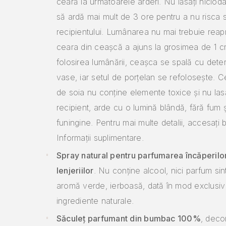
ceară la următoarele arderi. Nu lăsați nicio
să ardă mai mult de 3 ore pentru a nu risca
recipientului. Lumânarea nu mai trebuie reap
ceara din ceașcă a ajuns la grosimea de 1 
folosirea lumânării, ceașca se spală cu dete
vase, iar setul de porțelan se refolosește. C
de soia nu conține elemente toxice și nu la
recipient, arde cu o lumină blândă, fără fum ș
funingine. Pentru mai multe detalii, accesați 
Informații suplimentare.
Spray natural pentru parfumarea încăperilor
lenjeriilor
. Nu conține alcool, nici parfum sin
aromă verde, ierboasă, dată în mod exclusiv
ingrediente naturale.
Săculeț parfumant din bumbac 100%
, deco