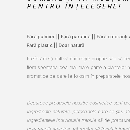
PENTRU ÎNȚELEGERE!
Fără palmier || Fără parafină || Fără coloranți ar
Fără plastic || Doar natură
Preferăm să cultivăm în regie proprie sau să re
flora spontană cea mai mare parte a plantelor m
aromatice pe care le folosim în preparatele noa
Deoarece produsele noastre cosmetice sunt pre
ingrediente naturale, persoanele care se știu al
ingredientele individuale trebuie să fie precaute
unei reacții alergice, vă rugăm să încetați imedi