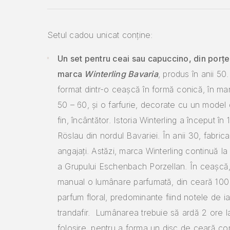
Setul cadou unicat conține:
Un set pentru ceai sau capuccino, din porțe
marca
Winterling Bavaria
, produs în anii 50
format dintr-o ceașcă în formă conică, în mar
50 – 60, și o farfurie, decorate cu un model 
fin, încântător. Istoria Winterling a început în 
Röslau din nordul Bavariei. În anii 30, fabri
angajați. Astăzi, marca Winterling continuă la 
a Grupului Eschenbach Porzellan. În ceașcă,
manual o lumânare parfumată, din ceară 100
parfum floral, predominante fiind notele de i
trandafir. Lumânarea trebuie să ardă 2 ore l
folosire, pentru a forma un disc de ceară com