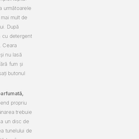
la următoarele
 mai mult de
lui. După
ă cu detergent
e. Ceara
și nu lasă
ără fum și
sați butonul
parfumată,
lend propriu
ânarea trebuie
ma un disc de
ea tunelului de