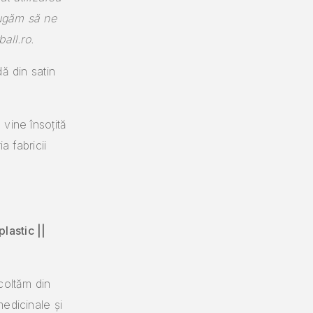
rugăm să ne
all.ro.
ă din satin
vine însoțită
a fabricii
plastic ||
coltăm din
edicinale și