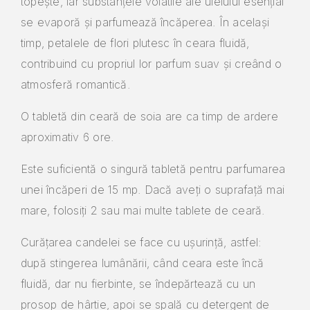
topește, iar substanțele volatile ale uleiului esențial
se evaporă și parfumează încăperea. În același
timp, petalele de flori plutesc în ceara fluidă,
contribuind cu propriul lor parfum suav și creând o
atmosferă romantică.
O tabletă din ceară de soia are ca timp de ardere
aproximativ 6 ore.
Este suficientă o singură tabletă pentru parfumarea
unei încăperi de 15 mp. Dacă aveți o suprafață mai
mare, folosiți 2 sau mai multe tablete de ceară.
Curățarea candelei se face cu ușurință, astfel:
după stingerea lumânării, când ceara este încă
fluidă, dar nu fierbinte, se îndepărtează cu un
prosop de hârtie, apoi se spală cu detergent de