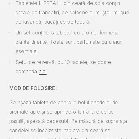
Tabletele HERBALL din ceară de soia conțin
petale de trandafiri, de gălbenele, mușțel, muguri
de lavandă, bucăți de portocală.
Un set conține 5 tablete, cu arome, forme și
plante diferite.
Toate sunt parfumate cu uleiuri
esențiale.
Setul de rezervă, cu 10 tablete, se poate
comanda
aici
.
MOD DE FOLOSIRE:
Se așază tableta de ceară în bolul candelei de
aromaterapie și se aprinde o lumânare de tip
pastilă, așezată dedesubt. Pe măsură ce suprafața
candelei se încălzește, tableta din ceară se