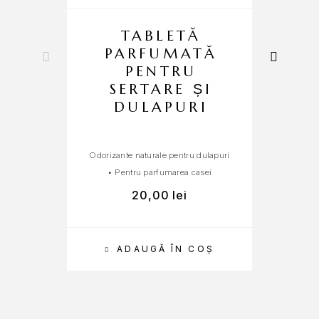
TABLETĂ
PARFUMATĂ
PENTRU
SERTARE ȘI
DULAPURI
Odorizante naturale pentru dulapuri
Pa
•
Pentru parfumarea casei
20,00
lei
ADAUGĂ ÎN COȘ