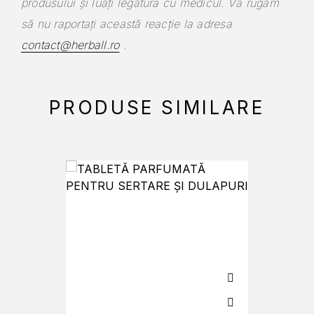
produsului și luați legătura cu medicul.
Vă rugăm
să nu raportați această reacție la adresa
contact@herball.ro
.
PRODUSE SIMILARE