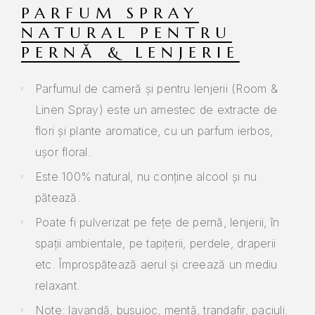
PARFUM SPRAY
NATURAL PENTRU
PERNĂ & LENJERIE
Parfumul de cameră și pentru lenjerii (Room &
Linen Spray) este un amestec de extracte de
flori și plante aromatice, cu un parfum ierbos,
ușor floral.
Este 100% natural, nu conține alcool și nu
pătează.
Poate fi pulverizat pe fețe de pernă, lenjerii, în
spații ambientale, pe tapițerii, perdele, draperii
etc. Împrospătează aerul și creează un mediu
relaxant.
Note: lavandă, busuioc, mentă, trandafir, paciuli.