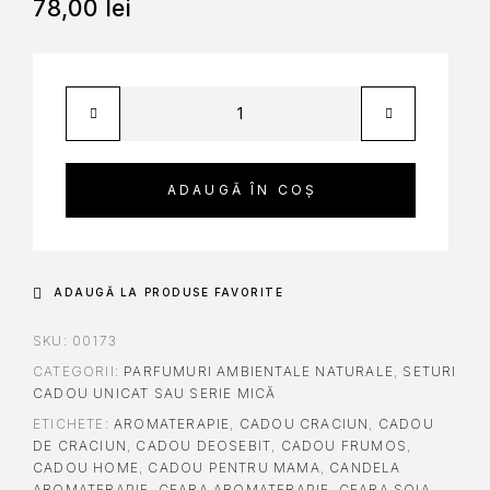
78,00
lei
ADAUGĂ ÎN COȘ
ADAUGĂ LA PRODUSE FAVORITE
SKU:
00173
CATEGORII:
PARFUMURI AMBIENTALE NATURALE
,
SETURI
CADOU UNICAT SAU SERIE MICĂ
ETICHETE:
AROMATERAPIE
,
CADOU CRACIUN
,
CADOU
DE CRACIUN
,
CADOU DEOSEBIT
,
CADOU FRUMOS
,
CADOU HOME
,
CADOU PENTRU MAMA
,
CANDELA
AROMATERAPIE
,
CEARA AROMATERAPIE
,
CEARA SOIA
,