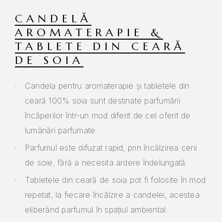
CANDELĂ
AROMATERAPIE &
TABLETE DIN CEARĂ
DE SOIA
Candela pentru aromaterapie și tabletele din
ceară 100% soia sunt destinate parfumării
încăperilor într-un mod diferit de cel oferit de
lumânări parfumate.
Parfumul este difuzat rapid, prin încălzirea cerii
de soie, fără a necesita ardere îndelungată.
Tabletele din ceară de soia pot fi folosite în mod
repetat, la fiecare încălzire a candelei, acestea
eliberând parfumul în spațiul ambiental.