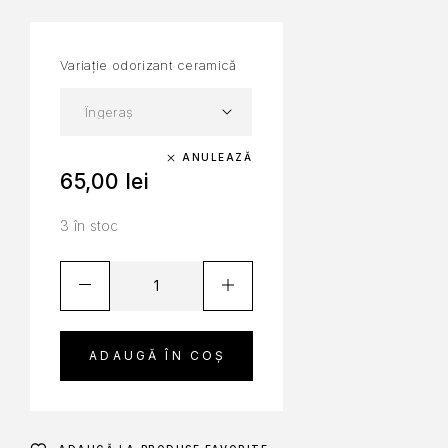
Variație odorizant ceramică
ANULEAZĂ
65,00
lei
3 în stoc
ADAUGĂ ÎN COȘ