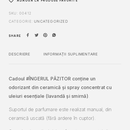
ADAUGĂ LA PRODUSE FAVORITE
SKU:
00412
CATEGORIE:
UNCATEGORIZED
SHARE
DESCRIERE
INFORMAȚII SUPLIMENTARE
Cadoul #ÎNGERUL PĂZITOR conține un
odorizant
din ceramică și spray concentrat cu
uleiuri esențiale (lavandă și smirnă)
.
Suportul de parfumare este realizat manual, din
ceramică uscată (fără ardere în cuptor).