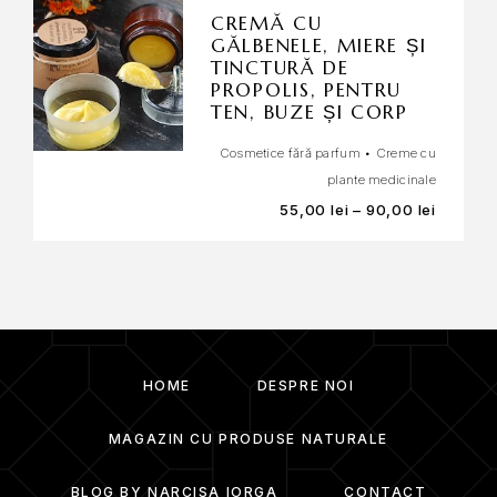
CREMĂ CU
GĂLBENELE, MIERE ȘI
TINCTURĂ DE
PROPOLIS, PENTRU
TEN, BUZE ȘI CORP
Cosmetice fără parfum
•
Creme cu
plante medicinale
55,00
lei
–
90,00
lei
HOME
DESPRE NOI
MAGAZIN CU PRODUSE NATURALE
BLOG BY NARCISA IORGA
CONTACT