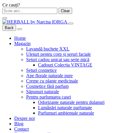
Ce cauți?
Clear
Back
Home
Magazin
Lavandă buchete XXL
Uleiuri pentru corp și seruri faciale
Seturi cadou unicat sau serie mică
Cadouri Colecția VINTAGE
Seturi cosmetice
Ape florale naturale pure
Creme cu plante medicinale
Cosmetice fără parfum
Săpunuri naturale
Pentru parfumarea casei
Odorizante naturale pentru dulapuri
Lumânări naturale parfumate
Parfumuri ambientale naturale
Despre noi
Blog
Contact