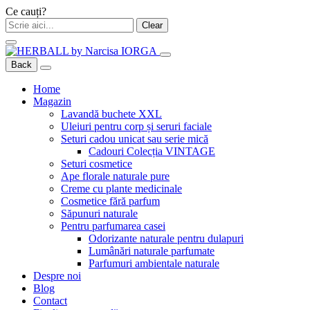
Ce cauți?
Clear
Back
Home
Magazin
Lavandă buchete XXL
Uleiuri pentru corp și seruri faciale
Seturi cadou unicat sau serie mică
Cadouri Colecția VINTAGE
Seturi cosmetice
Ape florale naturale pure
Creme cu plante medicinale
Cosmetice fără parfum
Săpunuri naturale
Pentru parfumarea casei
Odorizante naturale pentru dulapuri
Lumânări naturale parfumate
Parfumuri ambientale naturale
Despre noi
Blog
Contact