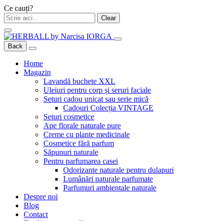
Ce cauți?
Clear
Back
Home
Magazin
Lavandă buchete XXL
Uleiuri pentru corp și seruri faciale
Seturi cadou unicat sau serie mică
Cadouri Colecția VINTAGE
Seturi cosmetice
Ape florale naturale pure
Creme cu plante medicinale
Cosmetice fără parfum
Săpunuri naturale
Pentru parfumarea casei
Odorizante naturale pentru dulapuri
Lumânări naturale parfumate
Parfumuri ambientale naturale
Despre noi
Blog
Contact