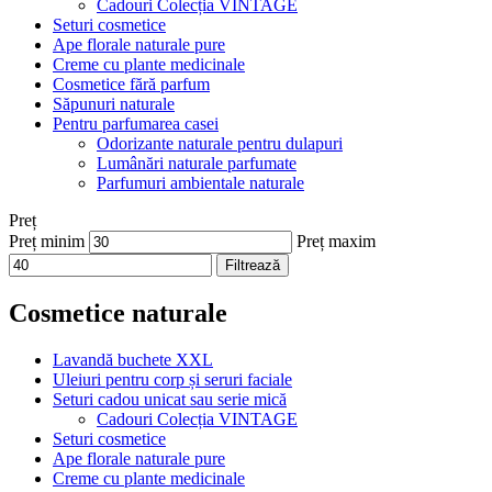
Cadouri Colecția VINTAGE
Seturi cosmetice
Ape florale naturale pure
Creme cu plante medicinale
Cosmetice fără parfum
Săpunuri naturale
Pentru parfumarea casei
Odorizante naturale pentru dulapuri
Lumânări naturale parfumate
Parfumuri ambientale naturale
Preț
Preț minim
Preț maxim
Filtrează
Cosmetice naturale
Lavandă buchete XXL
Uleiuri pentru corp și seruri faciale
Seturi cadou unicat sau serie mică
Cadouri Colecția VINTAGE
Seturi cosmetice
Ape florale naturale pure
Creme cu plante medicinale