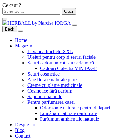
Ce cauți?
Clear
Back
Home
Magazin
Lavandă buchete XXL
Uleiuri pentru corp și seruri faciale
Seturi cadou unicat sau serie mică
Cadouri Colecția VINTAGE
Seturi cosmetice
Ape florale naturale pure
Creme cu plante medicinale
Cosmetice fără parfum
Săpunuri naturale
Pentru parfumarea casei
Odorizante naturale pentru dulapuri
Lumânări naturale parfumate
Parfumuri ambientale naturale
Despre noi
Blog
Contact