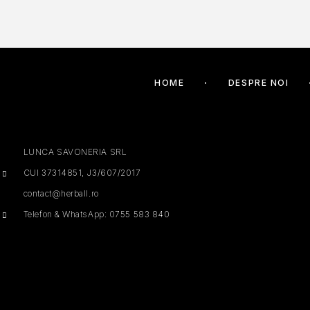
HOME
DESPRE NOI
LUNCA SAVONERIA SRL
CUI 37314851, J3/607/2017
contact@herball.ro
Telefon & WhatsApp: 0755 583 840