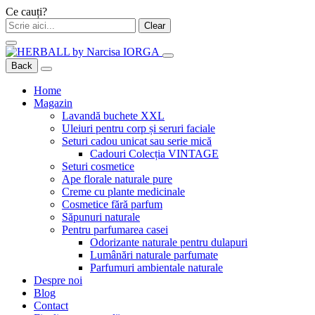
Ce cauți?
Clear
Back
Home
Magazin
Lavandă buchete XXL
Uleiuri pentru corp și seruri faciale
Seturi cadou unicat sau serie mică
Cadouri Colecția VINTAGE
Seturi cosmetice
Ape florale naturale pure
Creme cu plante medicinale
Cosmetice fără parfum
Săpunuri naturale
Pentru parfumarea casei
Odorizante naturale pentru dulapuri
Lumânări naturale parfumate
Parfumuri ambientale naturale
Despre noi
Blog
Contact