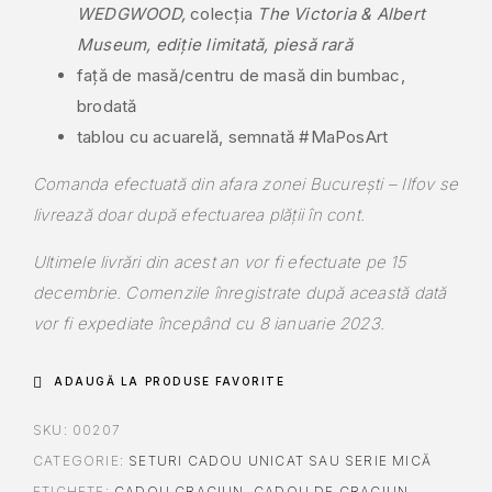
WEDGWOOD,
colecția
The Victoria & Albert
Museum, ediție limitată, piesă rară
față de masă/centru de masă din bumbac,
brodată
tablou cu acuarelă, semnată #MaPosArt
Comanda efectuată din afara zonei București – Ilfov se
livrează doar după efectuarea plății în cont.
Ultimele livrări din acest an vor fi efectuate pe 15
decembrie. Comenzile înregistrate după această dată
vor fi expediate începând cu 8 ianuarie 2023.
ADAUGĂ LA PRODUSE FAVORITE
SKU:
00207
CATEGORIE:
SETURI CADOU UNICAT SAU SERIE MICĂ
ETICHETE:
CADOU CRACIUN
,
CADOU DE CRACIUN
,