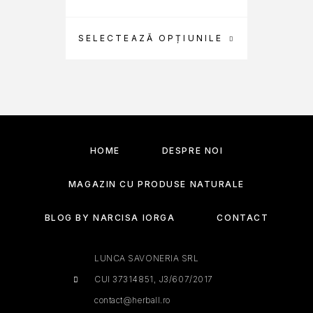
SELECTEAZĂ OPȚIUNILE
SEL
HOME
DESPRE NOI
MAGAZIN CU PRODUSE NATURALE
BLOG BY NARCISA IORGA
CONTACT
LUNCA SAVONERIA SRL
CUI 37314851, J3/607/2017
contact@herball.ro