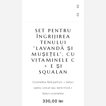
SET PENTRU
ÎNGRIJIREA
TENULUI
”LAVANDĂ ȘI
MUȘEȚEL”, CU
VITAMINELE C
+ E ȘI
SQUALAN
Cosmetice fără parfum
•
Seturi
cadou unicat sau serie mică
•
Set
Seturi cosmetice
330,00
lei