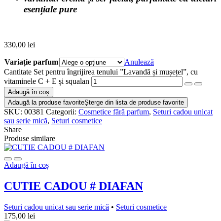
esențiale pure
330,00
lei
Variație parfum
Anulează
Cantitate Set pentru îngrijirea tenului ”Lavandă și mușețel”, cu
vitaminele C + E și squalan
Adaugă în coș
Adaugă la produse favorite
Șterge din lista de produse favorite
SKU:
00381
Categorii:
Cosmetice fără parfum
,
Seturi cadou unicat
sau serie mică
,
Seturi cosmetice
Share
Produse similare
Adaugă în coș
CUTIE CADOU # DIAFAN
Seturi cadou unicat sau serie mică
•
Seturi cosmetice
175,00
lei