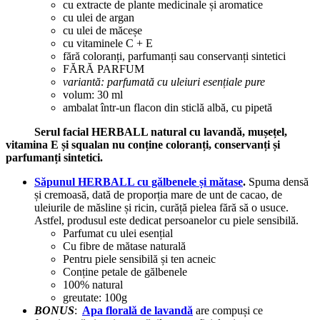
cu extracte de plante medicinale și aromatice
cu ulei de argan
cu ulei de măceșe
cu vitaminele C + E
fără coloranți, parfumanți sau conservanți sintetici
FĂRĂ PARFUM
variantă: parfumată cu uleiuri esențiale pure
volum: 30 ml
ambalat într-un flacon din sticlă albă, cu pipetă
Serul facial HERBALL natural cu lavandă, mușețel,
vitamina E și squalan nu conține coloranți, conservanți și
parfumanți sintetici.
Săpunul HERBALL cu gălbenele și mătase
.
Spuma densă
și cremoasă, dată de proporția mare de unt de cacao, de
uleiurile de măsline și ricin, curăță pielea fără să o usuce.
Astfel, produsul este dedicat persoanelor cu piele sensibilă.
Parfumat cu ulei esențial
Cu fibre de mătase naturală
Pentru piele sensibilă și ten acneic
Conține petale de gălbenele
100% natural
greutate: 100g
BONUS
:
Apa florală de lavandă
are compuși ce