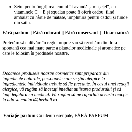
Setul pentru îngrijirea tenului ”Lavandă și mușețel”, cu
vitaminele C + E și squalan poate fi oferit cadou, fiind
ambalat cu hârtie de mătase, umplutură pentru cadou și funde
din satin.
Fără parfum || Fără colorant || Fără conservant || Doar natură
Preferăm să cultivăm în regie proprie sau să recoltăm din flora
spontană cea mai mare parte a plantelor medicinale și aromatice pe
care le folosim în produsele noastre.
Deoarece produsele noastre cosmetice sunt preparate din
ingrediente naturale, persoanele care se știu alergice la
ingredientele individuale trebuie să fie precaute. În cazul unei reacții
alergice, vă rugăm să încetați imediat utilizarea produsului și să
luați legătura cu medicul. Vă rugăm să ne raportați această reacție
la adresa contact@herball.ro.
Variație parfum
Cu uleiuri esențiale, FĂRĂ PARFUM