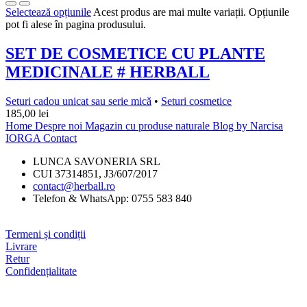
Selectează opțiunile
Acest produs are mai multe variații. Opțiunile
pot fi alese în pagina produsului.
SET DE COSMETICE CU PLANTE
MEDICINALE # HERBALL
Seturi cadou unicat sau serie mică
•
Seturi cosmetice
185,00
lei
Home
Despre noi
Magazin cu produse naturale
Blog by Narcisa
IORGA
Contact
LUNCA SAVONERIA SRL
CUI 37314851, J3/607/2017
contact@herball.ro
Telefon & WhatsApp: 0755 583 840
Termeni și condiții
Livrare
Retur
Confidențialitate