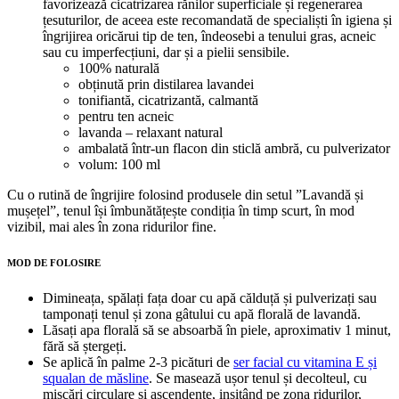
favorizează cicatrizarea rănilor superficiale și regenerarea
țesuturilor, de aceea este recomandată de specialiști în igiena și
îngrijirea oricărui tip de ten, îndeosebi a tenului gras, acneic
sau cu imperfecțiuni, dar și a pielii sensibile.
100% naturală
obținută prin distilarea lavandei
tonifiantă, cicatrizantă, calmantă
pentru ten acneic
lavanda – relaxant natural
ambalată într-un flacon din sticlă ambră, cu pulverizator
volum: 100 ml
Cu o rutină de îngrijire folosind produsele din setul ”Lavandă și
mușețel”, tenul își îmbunătățește condiția în timp scurt, în mod
vizibil, mai ales în zona ridurilor fine.
MOD DE FOLOSIRE
Dimineața, spălați fața doar cu apă călduță și pulverizați sau
tamponați tenul și zona gâtului cu apă florală de lavandă.
Lăsați apa florală să se absoarbă în piele, aproximativ 1 minut,
fără să ștergeți.
Se aplică în palme 2-3 picături de
ser facial cu vitamina E și
squalan de măsline
. Se masează ușor tenul și decolteul, cu
mișcări circulare și ascendente, insitând pe zona ridurilor,