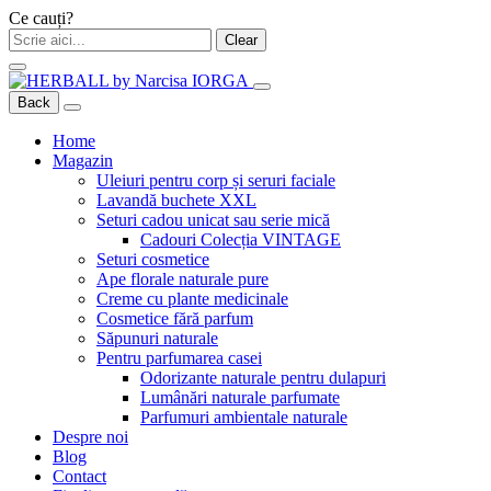
Ce cauți?
Clear
Back
Home
Magazin
Uleiuri pentru corp și seruri faciale
Lavandă buchete XXL
Seturi cadou unicat sau serie mică
Cadouri Colecția VINTAGE
Seturi cosmetice
Ape florale naturale pure
Creme cu plante medicinale
Cosmetice fără parfum
Săpunuri naturale
Pentru parfumarea casei
Odorizante naturale pentru dulapuri
Lumânări naturale parfumate
Parfumuri ambientale naturale
Despre noi
Blog
Contact