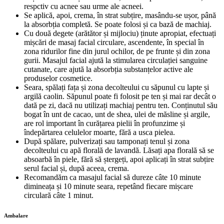
respctiv cu acnee sau urme ale acneei.
Se aplică, apoi, crema, în strat subțire, masându-se ușor, până
la absorbția completă. Se poate folosi și ca bază de machiaj.
Cu două degete (arătător și mijlociu) ținute apropiat, efectuați
mișcări de masaj facial circulare, ascendente, în special în
zona ridurilor fine din jurul ochilor, de pe frunte și din zona
gurii. Masajul facial ajută la stimularea circulației sanguine
cutanate, care ajută la absorbția substanțelor active ale
produselor cosmetice.
Seara, spălați fața și zona decolteului cu săpunul cu lapte și
argilă caolin. Săpunul poate fi folosit pe ten și mai rar decât o
dată pe zi, dacă nu utilizați machiaj pentru ten. Conținutul său
bogat în unt de cacao, unt de shea, ulei de măsline și argile,
are rol important în curățarea pielii în profunzime și
îndepărtarea celulelor moarte, fără a usca pielea.
După spălare, pulverizați sau tamponați tenul și zona
decolteului cu apă florală de lavandă. Lăsați apa florală să se
absoarbă în piele, fără să ștergeți, apoi aplicați în strat subțire
serul facial și, după aceea, crema.
Recomandăm ca masajul facial să dureze câte 10 minute
dimineața și 10 minute seara, repetând fiecare mișcare
circulară câte 1 minut.
Ambalare