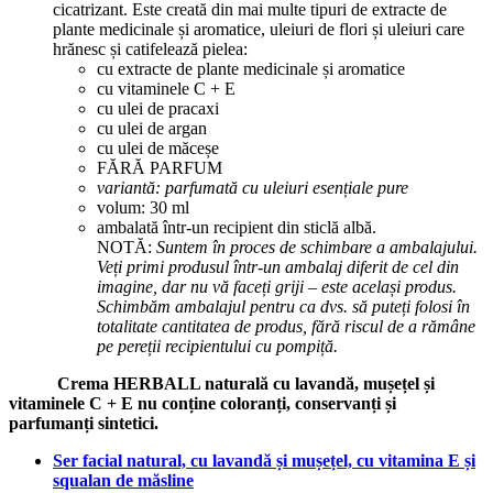
cicatrizant. Este creată din mai multe tipuri de extracte de
plante medicinale și aromatice, uleiuri de flori și uleiuri care
hrănesc și catifelează pielea:
cu extracte de plante medicinale și aromatice
cu vitaminele C + E
cu ulei de pracaxi
cu ulei de argan
cu ulei de măceșe
FĂRĂ PARFUM
variantă: parfumată cu uleiuri esențiale pure
volum: 30 ml
ambalată într-un recipient din sticlă albă.
NOTĂ:
Suntem în proces de schimbare a ambalajului.
Veți primi produsul într-un ambalaj diferit de cel din
imagine, dar nu vă faceți griji – este același produs.
Schimbăm ambalajul pentru ca dvs. să puteți folosi în
totalitate cantitatea de produs, fără riscul de a rămâne
pe pereții recipientului cu pompiță.
Crema HERBALL naturală cu lavandă, mușețel și
vitaminele C + E nu conține coloranți, conservanți și
parfumanți sintetici.
Ser facial natural, cu lavandă și mușețel, cu vitamina E și
squalan de măsline