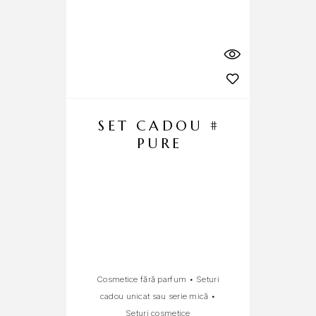
SET CADOU #
PURE
Cosmetice fără parfum
•
Seturi
cadou unicat sau serie mică
•
L
Seturi cosmetice