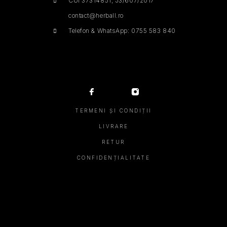
CUI 37314851, J3/607/2017
contact@herball.ro
Telefon & WhatsApp: 0755 583 840
TERMENI ȘI CONDIȚII
LIVRARE
RETUR
CONFIDENȚIALITATE