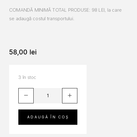
COMANDĂ MINIMĂ TOTAL PRODUSE: 98 LEI, la care
se adaugă costul transportului.
58,00
lei
3 în stoc
ADAUGĂ ÎN COȘ