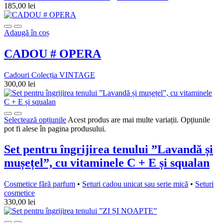
185,00
lei
Adaugă în coș
CADOU # OPERA
Cadouri Colecția VINTAGE
300,00
lei
Selectează opțiunile
Acest produs are mai multe variații. Opțiunile
pot fi alese în pagina produsului.
Set pentru îngrijirea tenului ”Lavandă și
mușețel”, cu vitaminele C + E și squalan
Cosmetice fără parfum
•
Seturi cadou unicat sau serie mică
•
Seturi
cosmetice
330,00
lei