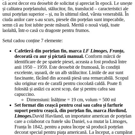
că acest decor era deosebit de solicitat și apreciat în epocă. Le unește
și calitatea porțelanului, stălucitor, fin, translucid – caracteristici ale
unui porțelan superior – și, nu în ultimul rând, vârsta venerabilă. În
ciuda anilor care s-au scurs, piesele din porțelan sunt impecabile,
semn că au fost iubite peste măsură. Merită o nouă viață, toate
laolaltă, într-o casă cu dragoste pentru frumos.
Setul cadou conține 7 elemente:
Cafetieră din porțelan fin, marca
LF Limoges, Franța
,
decorată cu aur și pictată manual.
Conform mărcii de
identificare de pe spatele piesei, aceasta a fost produsă între
anii 1950 – 1959. Este deosebit de frumoasă, în condiții
excelente, ușoară, de un alb strălucitor. Liniile de aur sunt
fascinante, făcând din această piesă una remarcabilă. Scopul
său originar era de carafă pentru ciocolată caldă. Poate fi
folosită și astăzi cu acest scop, dar și pentru cafea sau
capuccino.
Dimensiuni: înălțime = 19 cm, volum = 500 ml
Set format din ceașcă pentru ceai sau cafea și farfurie
suport pentru ceașcă, din porțelan fin, marca
Haviland,
Limoges.
David Haviland, un importator american de porțelan
care a colaborat cu fratele său Daniel, s-a mutat la Limoges,
Franța în 1842, pentru a putea începe să producă porțelan
decorat special pentru piața americană. La început, a cumpărat