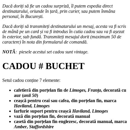
Dacă doriți să fie un cadou surpriză, îl putem expedia direct
destinatarului, oriunde în țară, prin curier, sau putem înmâna
personal, în București.
Dacă doriți să transmiteți destinatarului un mesaj, acesta va fi scris
de mână pe un card și va fi introdus în cutia cadou sau va fi așezat
în exterior, sub fundă. Transmiteți mesajul dorit (maximum 50 de
caractere) în nota din formularul de comandă.
NOTĂ
: piesele acestui set cadou sunt vintage.
CADOU # BUCHET
Setul cadou conține 7 elemente:
cafetieră din porțelan fin de
Limoges, Franța
, decorată cu
aur (
anii 50
)
ceașcă pentru ceai sau cafea, din porțelan fin, marca
Haviland, Limoges
farfurie suport pentru ceașcă
Haviland, Limoges
vază din porțelan fin, decorată manual
casetă din porțelan fin englezesc, decorată manual, marca
Amber
,
Staffordshire