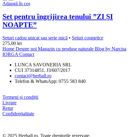
Adaugă în coș
Set pentru îngrijirea tenului ”ZI ȘI
NOAPTE”
Seturi cadou unicat sau serie mică
•
Seturi cosmetice
275,00
lei
Home
Despre noi
Magazin cu produse naturale
Blog by Narcisa
IORGA
Contact
LUNCA SAVONERIA SRL
CUI 37314851, J3/607/2017
contact@herball.ro
Telefon & WhatsApp: 0755 583 840
Termeni și condiții
Livrare
Retur
Confidențialitate
© 2025 Herball.ro. Toate drepturile rezervate.