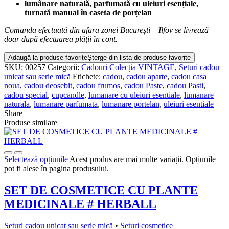
lumânare naturală, parfumată cu uleiuri esențiale,
turnată manual în caseta de porțelan
Comanda efectuată din afara zonei București – Ilfov se livrează
doar după efectuarea plății în cont.
Adaugă la produse favorite
Șterge din lista de produse favorite
SKU:
00257
Categorii:
Cadouri Colecția VINTAGE
,
Seturi cadou
unicat sau serie mică
Etichete:
cadou
,
cadou aparte
,
cadou casa
noua
,
cadou deosebit
,
cadou frumos
,
cadou Paste
,
cadou Pasti
,
cadou special
,
cupcandle
,
lumanare cu uleiuri esentiale
,
lumanare
naturala
,
lumanare parfumata
,
lumanare portelan
,
uleiuri esentiale
Share
Produse similare
Selectează opțiunile
Acest produs are mai multe variații. Opțiunile
pot fi alese în pagina produsului.
SET DE COSMETICE CU PLANTE
MEDICINALE # HERBALL
Seturi cadou unicat sau serie mică
•
Seturi cosmetice