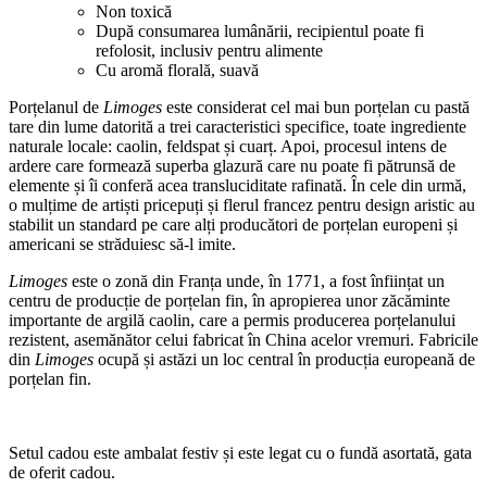
Non toxică
După consumarea lumânării, recipientul poate fi
refolosit, inclusiv pentru alimente
Cu aromă florală, suavă
Porțelanul de
Limoges
este considerat cel mai bun porțelan cu pastă
tare din lume datorită a trei caracteristici specifice, toate ingrediente
naturale locale: caolin, feldspat și cuarț. Apoi, procesul intens de
ardere care formează superba glazură care nu poate fi pătrunsă de
elemente și îi conferă acea transluciditate rafinată. În cele din urmă,
o mulțime de artiști pricepuți și flerul francez pentru design aristic au
stabilit un standard pe care alți producători de porțelan europeni și
americani se străduiesc să-l imite.
Limoges
este o zonă din Franța unde, în 1771, a fost înființat un
centru de producție de porțelan fin, în apropierea unor zăcăminte
importante de argilă caolin, care a permis producerea porțelanului
rezistent, asemănător celui fabricat în China acelor vremuri. Fabricile
din
Limoges
ocupă și astăzi un loc central în producția europeană de
porțelan fin.
Setul cadou este ambalat festiv și este legat cu o fundă asortată, gata
de oferit cadou.