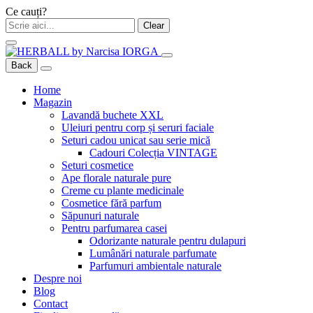
Ce cauți?
Clear
Back
Home
Magazin
Lavandă buchete XXL
Uleiuri pentru corp și seruri faciale
Seturi cadou unicat sau serie mică
Cadouri Colecția VINTAGE
Seturi cosmetice
Ape florale naturale pure
Creme cu plante medicinale
Cosmetice fără parfum
Săpunuri naturale
Pentru parfumarea casei
Odorizante naturale pentru dulapuri
Lumânări naturale parfumate
Parfumuri ambientale naturale
Despre noi
Blog
Contact