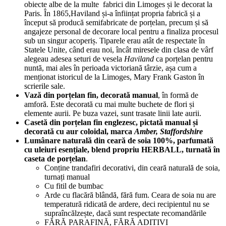
obiecte albe de la multe fabrici din Limoges și le decorat la
Paris. În 1865,Haviland și-a înființat propria fabrică și a
început să producă semifabricate de porțelan, precum și să
angajeze personal de decorare local pentru a finaliza procesul
sub un singur acoperiș. Tiparele erau atât de respectate în
Statele Unite, când erau noi, încât miresele din clasa de vârf
alegeau adesea seturi de vesela
Haviland
ca porțelan pentru
nuntă, mai ales în perioada victoriană târzie, așa cum a
menționat istoricul de la Limoges, Mary Frank Gaston în
scrierile sale.
Vază din porțelan fin, decorată manual
, în formă de
amforă. Este decorată cu mai multe buchete de flori și
elemente aurii. Pe buza vazei, sunt trasate linii late aurii.
Casetă din porțelan fin englezesc, pictată manual și
decorată cu aur coloidal, marca
Amber, Staffordshire
Lumânare naturală din ceară de soia 100%, parfumată
cu uleiuri esențiale, blend propriu HERBALL, turnată în
caseta de porțelan
.
Conține trandafiri decorativi, din ceară naturală de soia,
turnați manual
Cu fitil de bumbac
Arde cu flacără blândă, fără fum. Ceara de soia nu are
temperatură ridicată de ardere, deci recipientul nu se
supraîncălzește, dacă sunt respectate recomandările
FĂRĂ PARAFINĂ, FĂRĂ ADITIVI