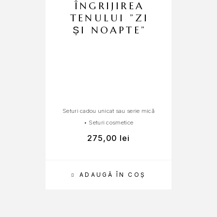
ÎNGRIJIREA
TENULUI ”ZI
ȘI NOAPTE”
F
Seturi cadou unicat sau serie mică
•
Seturi cosmetice
275,00
lei
ADAUGĂ ÎN COȘ