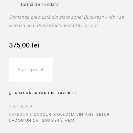
formă de trandafir
Comanda efectuată din afara zonei București – Ilfov se
livrează doar după efectuarea plății în cont.
375,00
lei
Stoc epuizat
ADAUGĂ LA PRODUSE FAVORITE
SKU:
00334
CATEGORII:
CADOURI COLECȚIA VINTAGE
,
SETURI
CADOU UNICAT SAU SERIE MICĂ