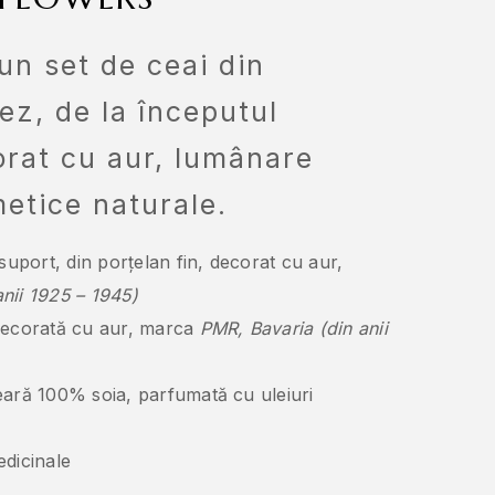
un set de ceai din
ez, de la începutul
orat cu aur, lumânare
etice naturale.
 suport, din porțelan fin, decorat cu aur,
nii 1925 – 1945)
 decorată cu aur, marca
PMR
, Bavaria (din anii
eară 100% soia, parfumată cu uleiuri
edicinale