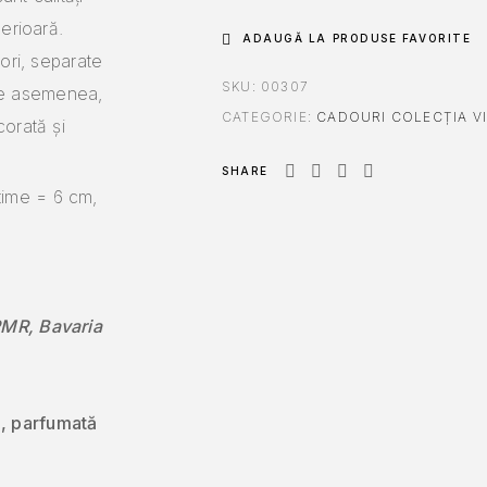
perioară.
ADAUGĂ LA PRODUSE FAVORITE
lori, separate
SKU:
00307
, de asemenea,
CATEGORIE:
CADOURI COLECȚIA V
corată și
SHARE
țime = 6 cm,
MR, Bavaria
a, parfumată