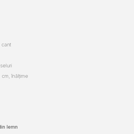
e cant
seluri
 cm, înălțime
din lemn