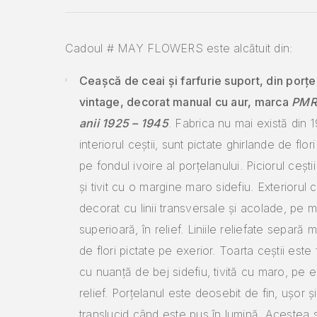
Cadoul # MAY FLOWERS este alcătuit din:
Ceașcă de ceai și farfurie suport, din porțel
vintage, decorat manual cu aur, marca
PMR,
anii 1925 – 1945
. Fabrica nu mai există din 1
interiorul ceștii, sunt pictate ghirlande de flor
pe fondul ivoire al porțelanului. Piciorul cești
și tivit cu o margine maro sidefiu. Exteriorul c
decorat cu linii transversale și acolade, pe 
superioară, în relief. Liniile reliefate separă 
de flori pictate pe exerior. Toarta ceștii este
cu nuanță de bej sidefiu, tivită cu maro, pe 
relief. Porțelanul este deosebit de fin, ușor și
translucid când este pus în lumină. Acestea su