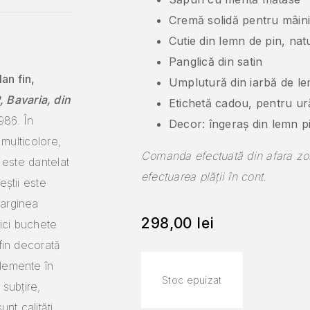
Cremă solidă pentru mâini
Cutie din lemn de pin, natur
Panglică din satin
an fin,
Umplutură din iarbă de l
 Bavaria, din
Etichetă cadou, pentru ur
986. În
Decor: îngeraș din lemn p
i multicolore,
Comanda efectuată din afara zon
i este dantelat
efectuarea plății în cont.
eștii este
marginea
298,00
lei
mici buchete
 fin decorată
elemente în
Stoc epuizat
 subțire,
nt calități