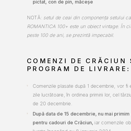
pictat, con de pin, măceșe
NOTĂ:
setul de ceai din componența setului c
ROMANTICA 100+ este un obiect vintage. În ci
peste 100 de ani, se prezintă impecabil.
COMENZI DE CRĂCIUN 
PROGRAM DE LIVRAR
Comenzile plasate după 1 decembrie, vor fi 
zile lucrătoare, în ordinea primirii lor, cel târ
de 20 decembrie.
După data de 15 decembrie, nu mai primim
pentru cadouri de Crăciun,
iar comenzile obi