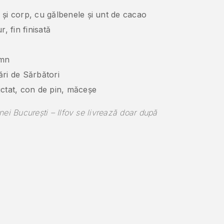
 și corp, cu gălbenele și unt de cacao
, fin finisată
emn
ări de Sărbători
ictat, con de pin, măceșe
ei București – Ilfov se livrează doar după