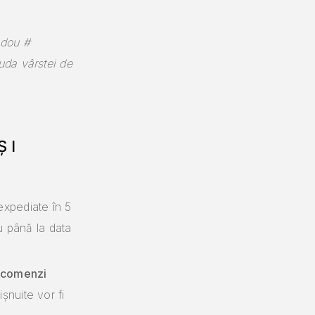
adou #
uda vârstei de
ȘI
E:
expediate în 5
ziu până la data
 comenzi
șnuite vor fi