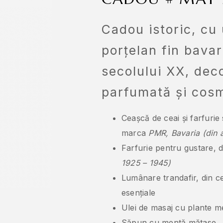
Cadou istoric, cu 
porțelan fin bavar
secolului XX, dec
parfumată și cosm
Ceașcă de ceai și farfurie
marca
PMR, Bavaria (din a
Farfurie pentru gustare,
1925 – 1945)
Lumânare trandafir, din c
esențiale
Ulei de masaj cu plante m
Săpun cu mentă mătase