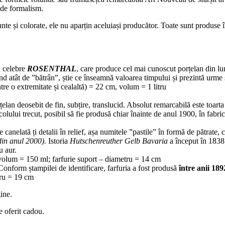
c de formalism.
nte și colorate, ele nu aparțin aceluiași producător. Toate sunt produse
i celebre
ROSENTHAL
, care produce cel mai cunoscut porțelan din l
iind atât de ”bătrân”, știe ce înseamnă valoarea timpului și prezintă urme 
tre o extremitate și cealaltă) = 22 cm, volum = 1 litru
țelan deosebit de fin, subțire, translucid. Absolut remarcabilă este toart
colului trecut, posibil să fie produsă chiar înainte de anul 1900, în fabri
 canelată ți detalii în relief, așa numitele ”pastile” în formă de pătrate
din anul 2000).
Istoria
Hutschenreuther Gelb Bavaria
a început în 1838
u aur.
 volum = 150 ml;
farfurie suport – diametru = 14 cm
Conform ștampilei de identificare, farfuria a fost produsă
între anii 189
tru = 19 cm
gine.
e oferit cadou.