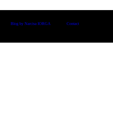
Blog by Narcisa IORGA
Contact
Credite
Politica de utilizare Cookies
Date cu caracter personal