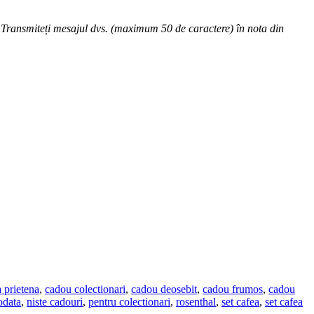
dă. Transmiteți mesajul dvs. (maximum 50 de caractere) în nota din
 prietena
,
cadou colectionari
,
cadou deosebit
,
cadou frumos
,
cadou
odata
,
niste cadouri
,
pentru colectionari
,
rosenthal
,
set cafea
,
set cafea