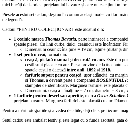
mici bucăți de istorie a porțelanului bavarez și care nu este ținut în lo
Piesele acestui set cadou, deși au în comun același model cu flori măru
de legendă.
Cadoul #PENTRU COLECȚIONARI este alcătuit din:
1 ceainic marca
Thomas Bavaria,
parte intrinsecă a companie
spatele piesei. Cu linii curbe, dulci, ceainicul este încântător. F
Dimensiuni ceainic: înălțime = 19 cm, lățime (distanța din
1 set pentru ceai
, format din:
ceașcă, pictată manual și decorată cu aur.
Este din por
ceștii sunt placate cu aur. Piesa provine de la începutul se
spatele ceștii o datează
între anii 1892 și 1918.
farfurie suport pentru ceașcă
, ușor adâncită, cu margine
și Thomas, a devenit parte a companiei
ROSENTHAL
(
ștampilei de identificare. Marginea farfuriei este placată c
Dimensiuni:
ceașcă – înălțime = 7 cm, diametru = 8 cm,
1 farfurie pentru desert sau aperitiv
, marca
Oscar Schaller.
porțelan bavarez. Marginea farfuriei este placată cu aur. Diame
Pentru a mări fotografiile și a vedea detaliile, dați click pe fiecare ima
Setul cadou este ambalat festiv și este legat cu o fundă asortată, gata d