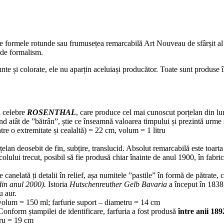
le rotunde sau frumusețea remarcabilă Art Nouveau de sfârșit al sec
c de formalism.
nte și colorate, ele nu aparțin aceluiași producător. Toate sunt produse
i celebre
ROSENTHAL
, care produce cel mai cunoscut porțelan din l
iind atât de ”bătrân”, știe ce înseamnă valoarea timpului și prezintă urme 
tre o extremitate și cealaltă) = 22 cm, volum = 1 litru
țelan deosebit de fin, subțire, translucid. Absolut remarcabilă este toart
colului trecut, posibil să fie produsă chiar înainte de anul 1900, în fabri
 canelată ți detalii în relief, așa numitele ”pastile” în formă de pătrate
din anul 2000).
Istoria
Hutschenreuther Gelb Bavaria
a început în 1838
u aur.
 volum = 150 ml;
farfurie suport – diametru = 14 cm
Conform ștampilei de identificare, farfuria a fost produsă
între anii 189
tru = 19 cm