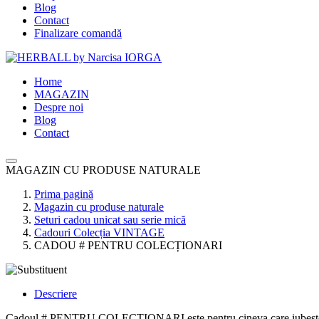
Blog
Contact
Finalizare comandă
Home
MAGAZIN
Despre noi
Blog
Contact
MAGAZIN CU PRODUSE NATURALE
Prima pagină
Magazin cu produse naturale
Seturi cadou unicat sau serie mică
Cadouri Colecția VINTAGE
CADOU # PENTRU COLECȚIONARI
Descriere
Cadoul # PENTRU COLECȚIONARI este pentru cineva care iubește forme