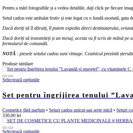
Pentru a mări fotografiile și a vedea detaliile, dați click pe fiecare ima
Setul cadou este ambalat festiv și este legat cu o fundă asortată, gata d
Dacă doriți să îl dăruiți, îl putem expedia direct destinatarului, oriun
Dacă doriți să transmiteți și un mesaj, acesta va fi scris de mână pe u
formularul de comandă.
NOTĂ
: piesele setului cadou sunt vintage. Ceainicul prezintă ștersăt
Produse similare
Selectează opțiunile
Set pentru îngrijirea tenului ”Lav
Cosmetice fără parfum
•
Seturi cadou unicat sau serie mică
•
Seturi c
330,00
lei
Selectează opțiunile