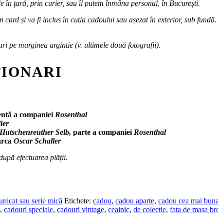
de în țară, prin curier, sau îl putem înmâna personal, în București.
n card și va fi inclus în cutia cadoului sau așezat în exterior, sub fun
uri pe marginea argintie (v. ultimele două fotografii).
ȚIONARI
entă a companiei
Rosenthal
ler
Hutschenreuther Selb,
parte a companiei
Rosenthal
marca
Oscar Schaller
după efectuarea plății.
unicat sau serie mică
Etichete:
cadou
,
cadou aparte
,
cadou cea mai buna
,
cadouri speciale
,
cadouri vintage
,
ceainic
,
de colectie
,
fata de masa br