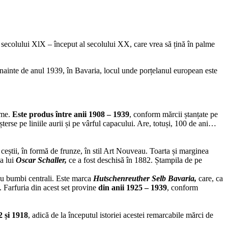
olului XlX – început al secolului XX, care vrea să țină în palme
 înainte de anul 1939, în Bavaria, locul unde porțelanul european este
ume.
Este produs între anii 1908 – 1939
, conform mărcii ștanțate pe
șterse pe liniile aurii și pe vârful capacului. Are, totuși, 100 de ani…
a ceștii, în formă de frunze, în stil Art Nouveau. Toarta și marginea
ca lui
Oscar Schaller,
ce a fost deschisă în 1882. Ștampila de pe
, cu bumbi centrali. Este marca
Hutschenreuther Selb Bavaria,
care, ca
. Farfuria din acest set provine
din anii 1925 – 1939
, conform
2 și 1918
, adică de la începutul istoriei acestei remarcabile mărci de