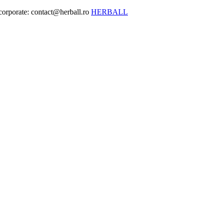
 corporate: contact@herball.ro
HERBALL