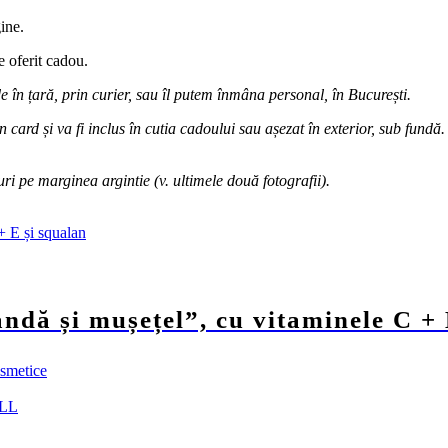
gine.
e oferit cadou.
de în țară, prin curier, sau îl putem înmâna personal, în București.
n card și va fi inclus în cutia cadoului sau așezat în exterior, sub fun
uri pe marginea argintie (v. ultimele două fotografii).
andă și mușețel”, cu vitaminele C + 
osmetice