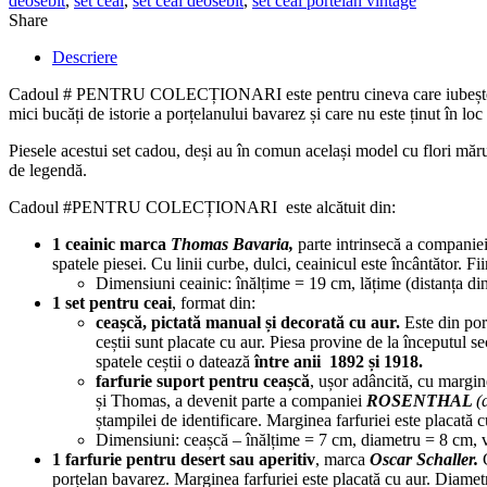
deosebit
,
set ceai
,
set ceai deosebit
,
set ceai portelan vintage
Share
Descriere
Cadoul # PENTRU COLECȚIONARI este pentru cineva care iubește forme
mici bucăți de istorie a porțelanului bavarez și care nu este ținut în lo
Piesele acestui set cadou, deși au în comun același model cu flori măru
de legendă.
Cadoul #PENTRU COLECȚIONARI este alcătuit din:
1 ceainic marca
Thomas Bavaria,
parte intrinsecă a companie
spatele piesei. Cu linii curbe, dulci, ceainicul este încântător. F
Dimensiuni ceainic: înălțime = 19 cm, lățime (distanța din
1 set pentru ceai
, format din:
ceașcă, pictată manual și decorată cu aur.
Este din por
ceștii sunt placate cu aur. Piesa provine de la începutul se
spatele ceștii o datează
între anii 1892 și 1918.
farfurie suport pentru ceașcă
, ușor adâncită, cu margine
și Thomas, a devenit parte a companiei
ROSENTHAL
(
ștampilei de identificare. Marginea farfuriei este placată c
Dimensiuni:
ceașcă – înălțime = 7 cm, diametru = 8 cm,
1 farfurie pentru desert sau aperitiv
, marca
Oscar Schaller.
porțelan bavarez. Marginea farfuriei este placată cu aur. Diame