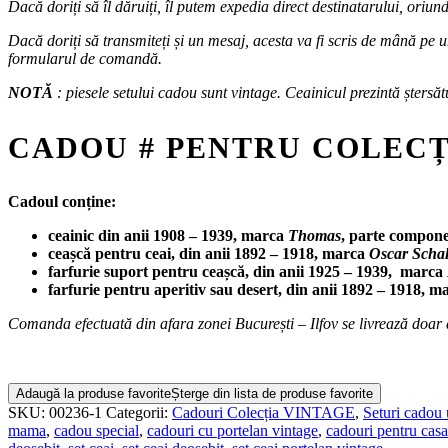
Dacă doriți să îl dăruiți, îl putem expedia direct destinatarului, oriun
Dacă doriți să transmiteți și un mesaj, acesta va fi scris de mână pe u
formularul de comandă.
NOTĂ
: piesele setului cadou sunt vintage. Ceainicul prezintă ștersăt
CADOU # PENTRU COLEC
Cadoul conține:
ceainic din anii 1908 – 1939, marca
Thomas
, parte compon
ceașcă pentru ceai, din anii 1892 – 1918, marca
Oscar Schal
farfurie suport pentru ceașcă, din anii 1925 – 1939, marca
farfurie pentru aperitiv sau desert, din anii 1892 – 1918, 
Comanda efectuată din afara zonei București – Ilfov se livrează doar 
Adaugă la produse favorite
Șterge din lista de produse favorite
SKU:
00236-1
Categorii:
Cadouri Colecția VINTAGE
,
Seturi cadou 
mama
,
cadou special
,
cadouri cu portelan vintage
,
cadouri pentru casa