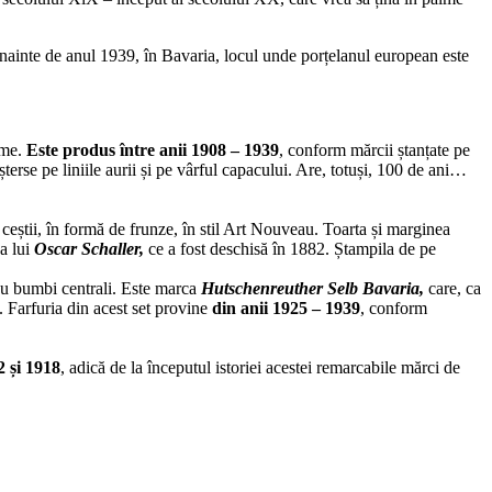
 înainte de anul 1939, în Bavaria, locul unde porțelanul european este
ume.
Este produs între anii 1908 – 1939
, conform mărcii ștanțate pe
șterse pe liniile aurii și pe vârful capacului. Are, totuși, 100 de ani…
a ceștii, în formă de frunze, în stil Art Nouveau. Toarta și marginea
ca lui
Oscar Schaller,
ce a fost deschisă în 1882. Ștampila de pe
, cu bumbi centrali. Este marca
Hutschenreuther Selb Bavaria,
care, ca
. Farfuria din acest set provine
din anii 1925 – 1939
, conform
2 și 1918
, adică de la începutul istoriei acestei remarcabile mărci de