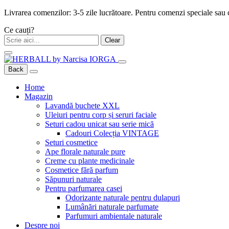
Livrarea comenzilor: 3-5 zile lucrătoare. Pentru comenzi speciale sau
Ce cauți?
Clear
Back
Home
Magazin
Lavandă buchete XXL
Uleiuri pentru corp și seruri faciale
Seturi cadou unicat sau serie mică
Cadouri Colecția VINTAGE
Seturi cosmetice
Ape florale naturale pure
Creme cu plante medicinale
Cosmetice fără parfum
Săpunuri naturale
Pentru parfumarea casei
Odorizante naturale pentru dulapuri
Lumânări naturale parfumate
Parfumuri ambientale naturale
Despre noi