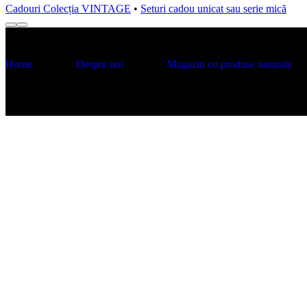
Cadouri Colecția VINTAGE
•
Seturi cadou unicat sau serie mică
Home
Despre noi
Magazin cu produse naturale
LUNCA SAVONERIA SRL
CUI 37314851, J3/607/2017
contact@herball.ro
Telefon & WhatsApp: 0755 583 840
© 2025 Herball.ro. Toate drepturile rezervate.