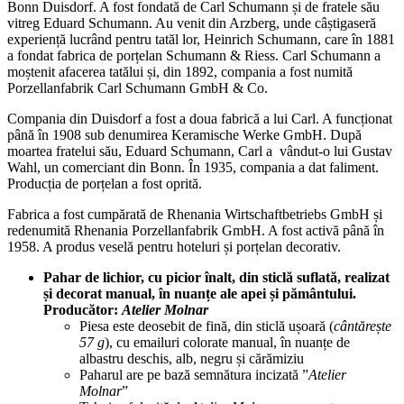
Bonn Duisdorf. A fost fondată de Carl Schumann și de fratele său
vitreg Eduard Schumann. Au venit din Arzberg, unde câștigaseră
experiență lucrând pentru tatăl lor, Heinrich Schumann, care în 1881
a fondat fabrica de porțelan Schumann & Riess. Carl Schumann a
moștenit afacerea tatălui și, din 1892, compania a fost numită
Porzellanfabrik Carl Schumann GmbH & Co.
Compania din Duisdorf a fost a doua fabrică a lui Carl. A funcționat
până în 1908 sub denumirea Keramische Werke GmbH. După
moartea fratelui său, Eduard Schumann, Carl a vândut-o lui Gustav
Wahl, un comerciant din Bonn. În 1935, compania a dat faliment.
Producția de porțelan a fost oprită.
Fabrica a fost cumpărată de Rhenania Wirtschaftbetriebs GmbH și
redenumită Rhenania Porzellanfabrik GmbH. A fost activă până în
1958. A produs veselă pentru hoteluri și porțelan decorativ.
Pahar de lichior, cu picior înalt, din sticlă suflată, realizat
și decorat manual, în nuanțe ale apei și pământului.
Producător:
Atelier Molnar
Piesa este deosebit de fină, din sticlă ușoară (
cântărește
57 g
), cu emailuri colorate manual, în nuanțe de
albastru deschis, alb, negru și cărămiziu
Paharul are pe bază semnătura incizată ”
Atelier
Molnar
”