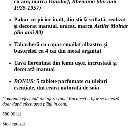
cu aur, marca
Duisdorf, Rhenania (din anii
1935-1957)
Pahar cu picior înalt, din sticlă suflată, realizat
și decorat manual, unicat, marca
Atelier Molnar
(din anii 80)
Tabacheră cu capac emailat albastru și
basorelief cu 4 cai din metal argintat
Tavă florentină din lemn ușor, încrustată și
decorată manual
BONUS:
5 tablete parfumate cu uleiuri
esențiale, din ceară naturală de soia
Comanda efectuată din afara zonei București – Ilfov se livrează
doar după efectuarea plății în cont.
580,00
lei
Stoc epuizat