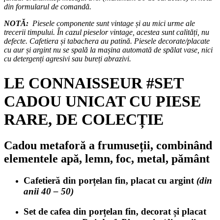
din formularul de comandă.
NOTĂ:
Piesele componente sunt vintage și au mici urme ale
trecerii timpului. În cazul pieselor vintage, acestea sunt calități, nu
defecte. Cafetiera și tabachera au patină.
Piesele decorate/placate
cu aur și argint nu se spală la mașina automată de spălat vase, nici
cu detergenți agresivi sau bureți abrazivi.
LE CONNAISSEUR #SET
CADOU UNICAT CU PIESE
RARE, DE COLECȚIE
Cadou metaforă a frumuseții, combinând
elementele apă, lemn, foc, metal, pământ
Cafetieră din porțelan fin, placat cu argint
(din
anii 40 – 50)
Set de cafea din porțelan fin, decorat și placat