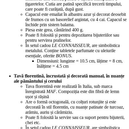
țigaretelor. Cutia are patină specifică trecerii timpului,
care poate fi curățată, după gust.
Capacul este emailat în albastru azur și decorat deosebit
de frumos cu un basorelief argintat, cu 4 cai. Capacul se
închide prin sistem balama.
Piesa este grea, cântărind 400 g.
Poate fi folosită și pentru depozitarea bijuteriilor sau
pentru servirea pralinelor.
În setul cadou
LE CONNAISSEUR
, are simbolistica
metalului. Conține tabletele parfumate cu uleiurile
esențiale, oferite
BONUS.
Dimensiuni: lungime = 10.5 cm, lățime = 8 cm,
înălțime = 4.5 cm
Tavă florentină, încrustată și decorată manual, în nuanțe
ale pământului și cerului
Tava florentină este realizată în Italia, sub marca
înregistrată
MAF
. Compoziția este din fibră de lemn
ușor și rășină
Are o formă octogonală, cu colțuri rotunjite și este
decorată în stil florentin, cu nuanțe patinate de turcoaz,
arămiu, auriu și cărămiziu.
Poate fi folosită la servire sau ca suport pentru bijuterii,
chei etc.
În setul cadou
LE CONNAISSEUR
, are simbolistica