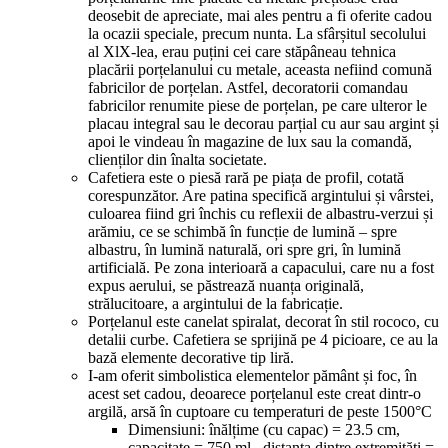
deosebit de apreciate, mai ales pentru a fi oferite cadou
la ocazii speciale, precum nunta. La sfârșitul secolului
al XlX-lea, erau puțini cei care stăpâneau tehnica
placării porțelanului cu metale, aceasta nefiind comună
fabricilor de porțelan. Astfel, decoratorii comandau
fabricilor renumite piese de porțelan, pe care ulteror le
placau integral sau le decorau parțial cu aur sau argint și
apoi le vindeau în magazine de lux sau la comandă,
clienților din înalta societate.
Cafetiera este o piesă rară pe piața de profil, cotată
corespunzător. Are patina specifică argintului și vârstei,
culoarea fiind gri închis cu reflexii de albastru-verzui și
arămiu, ce se schimbă în funcție de lumină – spre
albastru, în lumină naturală, ori spre gri, în lumină
artificială. Pe zona interioară a capacului, care nu a fost
expus aerului, se păstrează nuanța originală,
strălucitoare, a argintului de la fabricație.
Porțelanul este canelat spiralat, decorat în stil rococo, cu
detalii curbe. Cafetiera se sprijină pe 4 picioare, ce au la
bază elemente decorative tip liră.
I-am oferit simbolistica elementelor pământ și foc, în
acest set cadou, deoarece porțelanul este creat dintr-o
argilă, arsă în cuptoare cu temperaturi de peste 1500°C
Dimensiuni: înălțime (cu capac) = 23.5 cm,
capacitate = 750 ml , distanța dintre extremități =