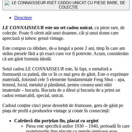
Descriere
LE CONNAISSEUR
este un set cadou unicat
, cu piese rare, de
colecție. Poate fi oferit atât unei doamne, cât și unui domn care
apreciază și iubesc genul vintage.
Este compus cu răbdare, de-a lungul a peste 2 ani, timp în care am
strâns piesele fără a ști exact cum vor fi potrivite. Acum, considerăm
că am găsit formula ideală.
Setul cadou
LE CONNAISSEUR
este, în fapt, o metaforă a
frumuseții cu patină, din ce în ce mai greu de găsit. Este o exprimare
materială, folosind cele 5 elemente fundamentale Feng Shui – apa,
lemnul, focul, metalul și pământul, pentru crearea unei stări
imateriale – bucuria. Bucuria de a dărui și bucuria de a primi un
cadou remarcabil, special, unicat.
Cadoul conține cinci piese deosebit de frumoase, greu de găsit pe
piața de profil a produselor vintage și cotate în consecință:
Cafetieră din porțelan fin, placat cu argint
Piesa este specifică anilor 1930 – 1940, perioadă în care
porțelanurile fine placate cu metale prețioase erau