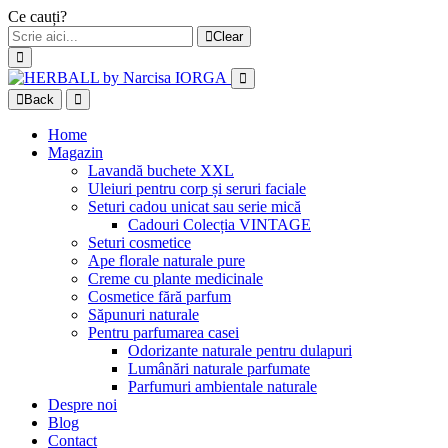
Ce cauți?
Clear
Back
Home
Magazin
Lavandă buchete XXL
Uleiuri pentru corp și seruri faciale
Seturi cadou unicat sau serie mică
Cadouri Colecția VINTAGE
Seturi cosmetice
Ape florale naturale pure
Creme cu plante medicinale
Cosmetice fără parfum
Săpunuri naturale
Pentru parfumarea casei
Odorizante naturale pentru dulapuri
Lumânări naturale parfumate
Parfumuri ambientale naturale
Despre noi
Blog
Contact