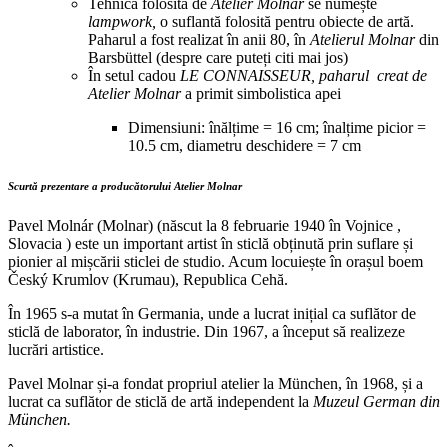
Tehnica folosită de
Atelier Molnar
se numește
lampwork,
o suflantă folosită pentru obiecte de artă.
Paharul a fost realizat în anii 80, în
Atelierul Molnar
din
Barsbüttel (despre care puteți citi mai jos)
În setul cadou
LE CONNAISSEUR, paharul creat de
Atelier Molnar
a primit simbolistica apei
Dimensiuni: înălțime = 16 cm; înalțime picior =
10.5 cm, diametru deschidere = 7 cm
Scurtă prezentare a producătorului Atelier Molnar
Pavel Molnár (Molnar) (născut la 8 februarie 1940 în Vojnice ,
Slovacia ) este un important artist în sticlă obținută prin suflare și
pionier al mișcării sticlei de studio. Acum locuiește în orașul boem
Český Krumlov (Krumau), Republica Cehă.
În 1965 s-a mutat în Germania, unde a lucrat inițial ca suflător de
sticlă de laborator, în industrie. Din 1967, a început să realizeze
lucrări artistice.
Pavel Molnar și-a fondat propriul atelier la München, în 1968, și a
lucrat ca suflător de sticlă de artă independent la
Muzeul German din
München.