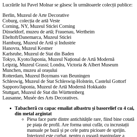
Lucrările lui Pavel Molnar se găsesc în următoarele colecții publice:
Berlin, Muzeul de Arte Decorative
Coburg, colecția de artă Veste
Corning, NY, Muzeul Sticlei Corning
Düsseldorf, muzeu de artă; Frauenau, Wertheim
Ebeltoft/Danemarca, Muzeul Sticlei
Hamburg, Muzeul de Artă și Industrie
Hanovra, Muzeul Kestner
Karlsruhe, Muzeul de Stat din Baden
Tokyo, Kyoto/Japonia, Muzeul Național de Artă Modernă
Leipzig, Muzeul Grassi; Londra, Victoria & Albert Museum
Munchen, muzeu al orașului
Rotterdam, Muzeul Boymans van Beuningen
Schleswig, Muzeul de Stat Schleswig-Holstein, Castelul Gottorf
Sapporo/Japonia, Muzeul de Artă Modernă Hokkaido
Stuttgart, Muzeul de Stat din Württemberg
Lausanne, Musée des Arts Decoratives.
Tabacheră cu capac emailat albastru și basorelief cu 4 cai,
din metal argintat
Piesa face parte dintre antichitățile rare, fiind bine cotată
pe piața de profil. Are forma unui cufăr, cu incrustații
manuale pe bază și pe cele patru picioare de sprijin.
Interiorul este curbat, pentru o ușoară manipulare a