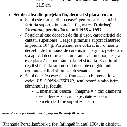
21.5 cm
Set de cafea din porțelan fin, decorat și placat cu aur
Setul este format din o ceașcă pentru cafea scurtă și
farfuria suport, din porțelan fin, marca
Duisdorf,
Rhenania,
produs între anii 1935 – 1957
Porțelanul este deosebit de fin și ușor, caracteristici ale
calității superioare. Ceașca și farfuria suport cântăresc
împreună 104 g. Porțelanul este colorat într-o nuanță
deosebit de frumoasă de cărămiziu – vișiniu, peste care
s-a aplicat decorarea cu aur arămiu. În interior, ceașca
este placată cu aur arămiu, la fel și toarta. Exteriorul
ceștii și farfuria suport sunt decorate cu ghirlande
continue de flori și frunze, desenate cu aur.
Setul de cafea este fin și frumos ca o bijuterie. În setul
cadou
LE CONNAISSEUR,
setul poartă simbolistica
pământului și focului.
Dimensiuni: ceașcă – înălțime = 4 cm; diametru
deschidere = 7.5 cm, capacitate = 100 ml;
diametru farfurie suport = 11 cm
Scurt istoric al producătorului de porțelan Duisdorf, Rhenania
Rhenania Porzellanfabrik a fost înființată în anul 1904, în districtul