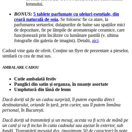
lemnului.
BONUS:
5 tablete parfumate cu uleiuri esențiale, din
ceară naturală de soia
.
Se folosesc fie ca atare, la
parfumarea sertarelor, dulapurilor de haine sau spațiilor mici
de depozitare, fie pe lămpile de aromaterapie ceramice, care
funcționează prin încălzire cu lumânare pastilă (v. ultima
fotografie din galeria de imagini). Detalii,
aici
.
Cadoul vine gata de oferit. Conține un flyer de prezentare a pieselor,
similară cu cea de mai sus.
AMBALARE CADOU
Cutie ambalată festiv
Panglici din satin și organza, în nuanțe asortate
Umplutură din lână de lemn
Dacă doriți să fie un cadou surpriză, îl putem expedia direct
destinatarului, oriunde în țară, prin curier, sau îl putem înmâna
personal, în București.
Dacă doriți să transmiteți și un mesaj, acesta va fi scris de mână pe
un card și va fi inclus în cutia cadoului sau așezat în exterior, sub
fundă. Transmiteți mesajul dvs. (maximum 50 de caractere) în nota