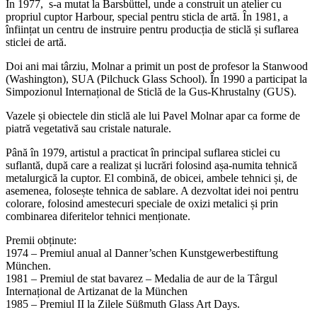
În 1977, s-a mutat la Barsbüttel, unde a construit un atelier cu
propriul cuptor Harbour, special pentru sticla de artă. În 1981, a
înființat un centru de instruire pentru producția de sticlă și suflarea
sticlei de artă.
Doi ani mai târziu, Molnar a primit un post de profesor la Stanwood
(Washington), SUA (Pilchuck Glass School). În 1990 a participat la
Simpozionul Internațional de Sticlă de la Gus-Khrustalny (GUS).
Vazele și obiectele din sticlă ale lui Pavel Molnar apar ca forme de
piatră vegetativă sau cristale naturale.
Până în 1979, artistul a practicat în principal suflarea sticlei cu
suflantă, după care a realizat și lucrări folosind așa-numita tehnică
metalurgică la cuptor. El combină, de obicei, ambele tehnici și, de
asemenea, folosește tehnica de sablare. A dezvoltat idei noi pentru
colorare, folosind amestecuri speciale de oxizi metalici și prin
combinarea diferitelor tehnici menționate.
Premii obținute:
1974 – Premiul anual al Danner’schen Kunstgewerbestiftung
München.
1981 – Premiul de stat bavarez – Medalia de aur de la Târgul
Internațional de Artizanat de la München
1985 – Premiul II la Zilele Süßmuth Glass Art Days.