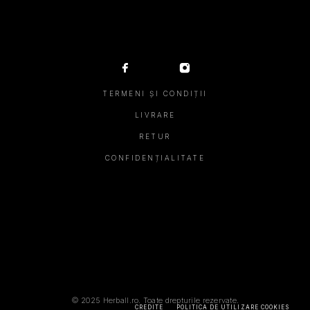
TERMENI ȘI CONDIȚII
LIVRARE
RETUR
CONFIDENȚIALITATE
© 2025 Herball.ro. Toate drepturile rezervate.
CREDITE
POLITICA DE UTILIZARE COOKIES