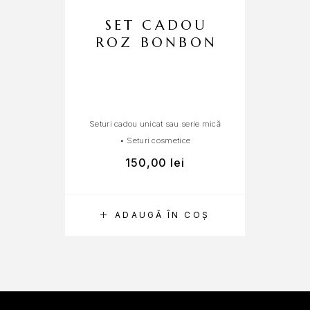
SET CADOU
ROZ BONBON
Seturi cadou unicat sau serie mică
Cad
•
Seturi cosmetice
150,00
lei
3
ADAUGĂ ÎN COȘ