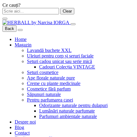
Ce cauți?
Clear
Back
Home
Magazin
Lavandă buchete XXL
Uleiuri pentru corp și seruri faciale
Seturi cadou unicat sau serie mică
Cadouri Colecția VINTAGE
Seturi cosmetice
Ape florale naturale pure
Creme cu plante medicinale
Cosmetice fără parfum
Săpunuri naturale
Pentru parfumarea casei
Odorizante naturale pentru dulapuri
Lumânări naturale parfumate
Parfumuri ambientale naturale
Despre noi
Blog
Contact