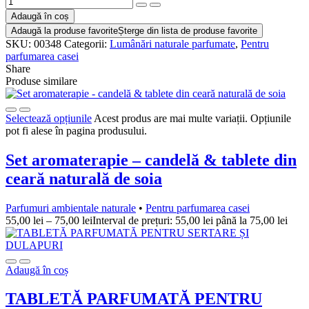
Adaugă în coș
Adaugă la produse favorite
Șterge din lista de produse favorite
SKU:
00348
Categorii:
Lumânări naturale parfumate
,
Pentru
parfumarea casei
Share
Produse similare
Selectează opțiunile
Acest produs are mai multe variații. Opțiunile
pot fi alese în pagina produsului.
Set aromaterapie – candelă & tablete din
ceară naturală de soia
Parfumuri ambientale naturale
•
Pentru parfumarea casei
55,00
lei
–
75,00
lei
Interval de prețuri: 55,00 lei până la 75,00 lei
Adaugă în coș
TABLETĂ PARFUMATĂ PENTRU