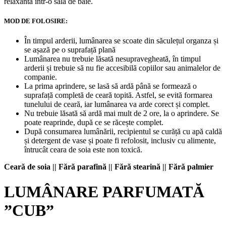
relaxantă într-o sală de baie.
MOD DE FOLOSIRE:
În timpul arderii, lumânarea se scoate din săculețul organza și
se așază pe o suprafață plană
Lumânarea nu trebuie lăsată nesupravegheată, în timpul
arderii și trebuie să nu fie accesibilă copiilor sau animalelor de
companie.
La prima aprindere, se lasă să ardă până se formează o
suprafață completă de ceară topită. Astfel, se evită formarea
tunelului de ceară, iar lumânarea va arde corect și complet.
Nu trebuie lăsată să ardă mai mult de 2 ore, la o aprindere. Se
poate reaprinde, după ce se răcește complet.
După consumarea lumânării, recipientul se curăță cu apă caldă
și detergent de vase și poate fi refolosit, inclusiv cu alimente,
întrucât ceara de soia este non toxică.
Ceară de soia || Fără parafină || Fără stearină || Fără palmier
LUMÂNARE PARFUMATĂ
”CUB”