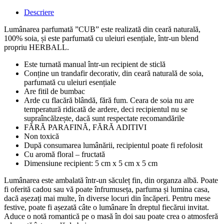
Descriere
Lumânarea parfumată ”CUB” este realizată din ceară naturală,
100% soia, și este parfumată cu uleiuri esențiale, într-un blend
propriu HERBALL.
Este turnată manual într-un recipient de sticlă
Conține un trandafir decorativ, din ceară naturală de soia,
parfumată cu uleiuri esențiale
Are fitil de bumbac
Arde cu flacără blândă, fără fum. Ceara de soia nu are
temperatură ridicată de ardere, deci recipientul nu se
supraîncălzește, dacă sunt respectate recomandările
FĂRĂ PARAFINĂ, FĂRĂ ADITIVI
Non toxică
După consumarea lumânării, recipientul poate fi refolosit
Cu aromă floral – fructată
Dimensiune recipient: 5 cm x 5 cm x 5 cm
Lumânarea este ambalată într-un săculeț fin, din organza albă. Poate
fi oferită cadou sau vă poate înfrumuseța, parfuma și lumina casa,
dacă așezați mai multe, în diverse locuri din încăperi. Pentru mese
festive, poate fi așezată câte o lumânare în dreptul fiecărui invitat.
Aduce o notă romantică pe o masă în doi sau poate crea o atmosferă