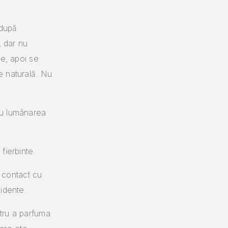
 după
, dar nu
ie, apoi se
e naturală. Nu
.
cu lumânarea
fierbinte.
n contact cu
idente.
entru a parfuma