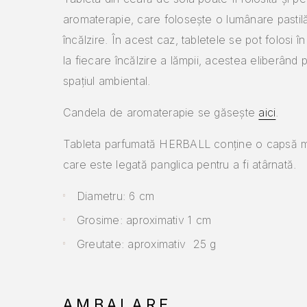
aromaterapie, care folosește o lumânare pastil
încălzire. În acest caz, tabletele se pot folosi î
la fiecare încălzire a lămpii, acestea eliberând 
spațiul ambiental.
Candela de aromaterapie se găsește
aici
.
Tableta parfumată HERBALL conține o capsă m
care este legată panglica pentru a fi atârnată.
Diametru: 6 cm
Grosime: aproximativ 1 cm
Greutate: aproximativ 25 g
AMBALARE