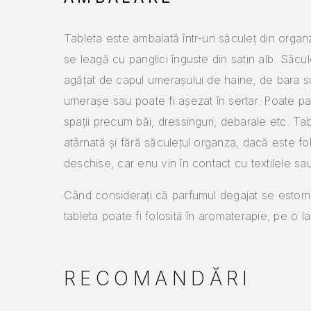
Tableta este ambalată într-un săculeț din organ
se leagă cu panglici înguste din satin alb. Săcul
agățat de capul umerașului de haine, de bara s
umerașe sau poate fi așezat în sertar. Poate p
spații precum băi, dressinguri, debarale etc. Tab
atârnată și fără săculețul organza, dacă este folo
deschise, car enu vin în contact cu textilele sau
Când considerați că parfumul degajat se esto
tableta poate fi folosită în aromaterapie, pe o la
RECOMANDĂRI