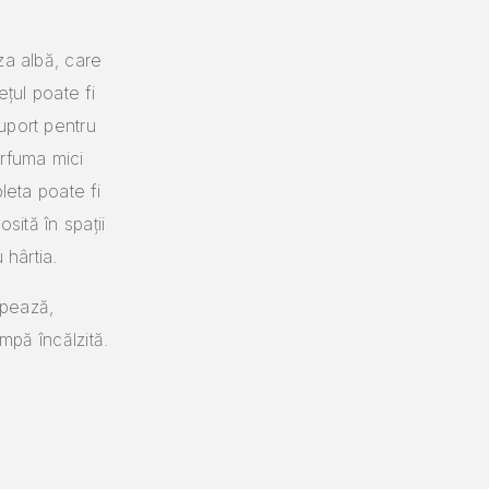
za albă, care
ețul poate fi
uport pentru
arfuma mici
leta poate fi
sită în spații
 hârtia.
mpează,
mpă încălzită.