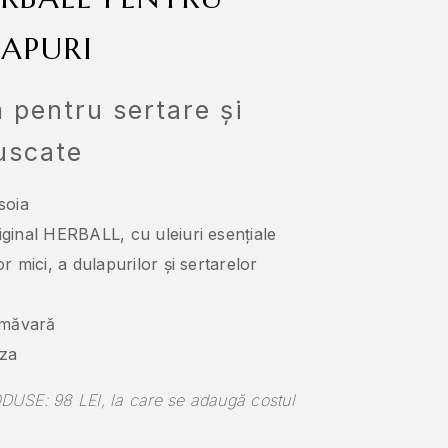
LAPURI
 pentru sertare și
 uscate
soia
ginal HERBALL, cu uleiuri esențiale
r mici, a dulapurilor și sertarelor
imăvară
nza
: 98 LEI, la care se adaugă costul