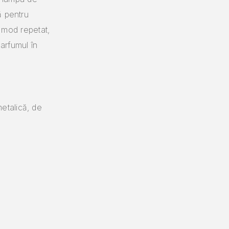
ă pentru
n mod repetat,
parfumul în
etalică, de