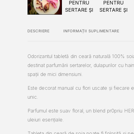
DESCRIERE
INFORMAȚII SUPLIMENTARE
Odorizantul tabletă din ceară naturală 100% soi
destinat parfumării sertarelor, dulapurilor cu hai
spații de mici dimensiuni.
Este decorat manual cu flori uscate și fiecare 
unic.
Parfumul este suav floral, un blend pr0priu HE
uleiuri esențiale.
Tableta din ceară de soia poate fi folosită și p