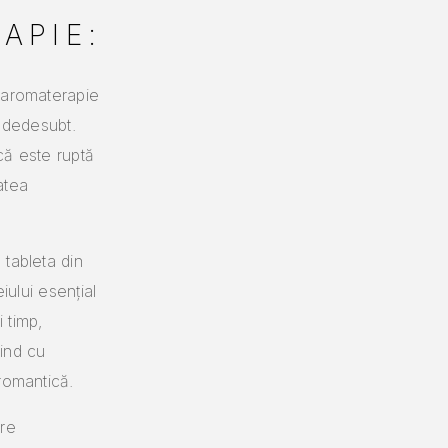
APIE:
 aromaterapie
ă dedesubt.
acă este ruptă
tatea
tableta din
iului esențial
 timp,
uind cu
romantică.
ere