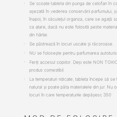
Se scoate tableta din punga de celofan în c
așezată în vederea conservării parfumului, ș
înapoi, în săculețul organza, care se agață s
ca atare, dacă nu este folosită peste materia
din hârtie.
Se păstrează în locuri uscate și răcoroase.
NU se folosește pentru parfumarea autoturis
Feriți accesul copiilor. Deși este NON TOXI
produs comestibil.
La temperaturi ridicate, tableta începe să s
natural și poate păta materialele din jur. Nu o 
locuri în care temperaturile depășesc 350