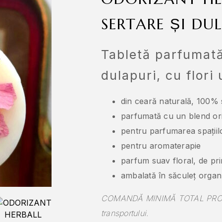
SERTARE ȘI DU
Tabletă parfumată
dulapuri, cu flori
din ceară naturală, 100% 
parfumată cu un blend ori
pentru parfumarea spațiilo
pentru aromaterapie
parfum suav floral, de pr
ambalată în săculeț orga
COMANDĂ MINIMĂ TOTAL PRODUSE
transportului.