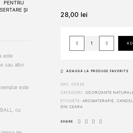
28,00
lei
A
a este
ne sau altor
ADAUGĂ LA PRODUSE FAVORITE
SKU:
00430
exemplar este
CATEGORII:
ODORIZANTE NATURAL
ETICHETE:
AROMATERAPIE
,
CANDEL
DIN CEARA
RBALL, cu
SHARE
e lampa de