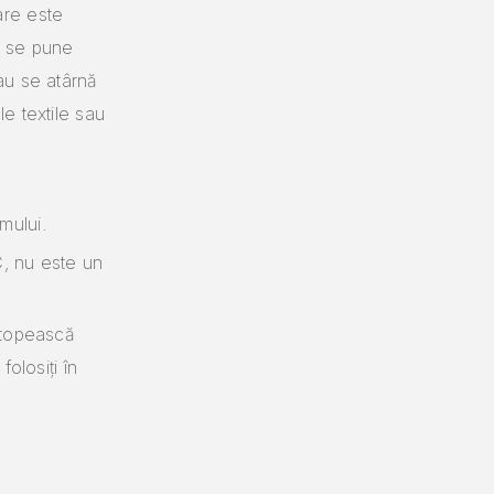
are este
i se pune
au se atârnă
le textile sau
mului.
C, nu este un
e topească
folosiți în