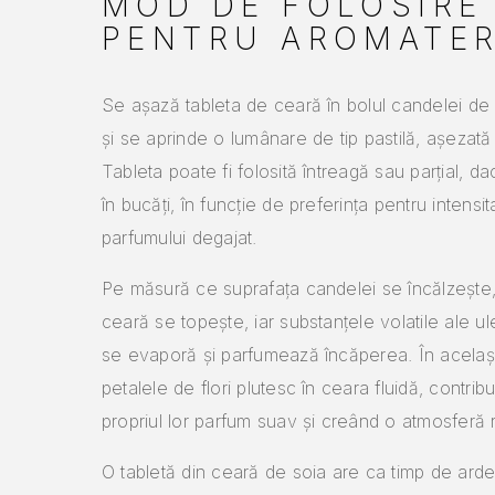
MOD DE FOLOSIRE
PENTRU AROMATER
Se așază tableta de ceară în bolul candelei de
și se aprinde o lumânare de tip pastilă, așezat
Tableta poate fi folosită întreagă sau parțial, d
în bucăți, în funcție de preferința pentru intensi
parfumului degajat.
Pe măsură ce suprafața candelei se încălzește, 
ceară se topește, iar substanțele volatile ale ule
se evaporă și parfumează încăperea. În același
petalele de flori plutesc în ceara fluidă, contrib
propriul lor parfum suav și creând o atmosferă 
O tabletă din ceară de soia are ca timp de ard