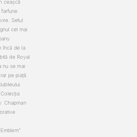
in ceașcă
 farfurie
rvire.
Setul
gnul cel mai
mpany
 încă de la
rbită de Royal
a nu se mai
rar pe piață.
ubileului
 Colecția
y.
Chapman
orative
s Emblem”