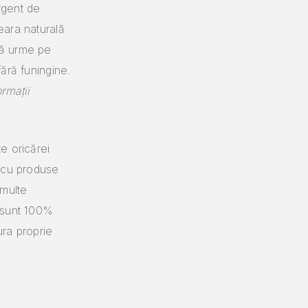
rgent de
ara naturală
să urme pe
fără funingine.
ormații
e oricărei
a cu produse
 multe
 sunt 100%
ura proprie