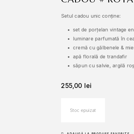
Setul cadou unic conține:
set de porțelan vintage e
luminare parfumată în cea
cremă cu gălbenele & mier
apă florală de trandafir
săpun cu salvie, argilă ro
255,00
lei
Stoc epuizat
ADAUGĂ LA PRODUSE FAVORITE