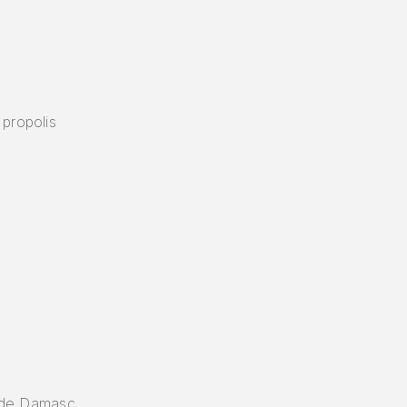
 propolis
ri de Damasc