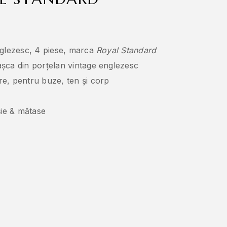
nglezesc, 4 piese, marca
Royal Standard
șca din porțelan vintage englezesc
e, pentru buze, ten și corp
șie & mătase