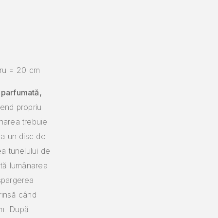
etru = 20 cm
e
parfumată,
lend propriu
area trebuie
ma un disc de
ea tunelului de
ată lumânarea
 spargerea
rinsă când
cm.
După