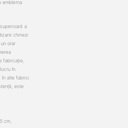
 cu emblema
 superioară a
tizanii chinezi
un olar
inerea
e fabricație,
lucru în
n alte fabrici
tență, este
.5 cm,