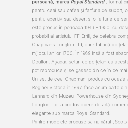
persoană, marca
Royal Standard
, format d
pentru ceai sau cafea și farfuria de suport, o
pentru aperitiv sau desert și o farfurie de se
este produs în perioada 1946 – 1950, cu desi
probabil al artistului FF Errill, de celebra co
Chapmans Longton Ltd, care fabrică porțelan
mijlocul anilor 1700. În 1969 însă a fost abso
Doulton.
Așadar, seturi de porțelan ca acest
pot reproduce și se găsesc din ce în ce mai 
Un set de ceai Chapman, produs cu ocazia J
Reginei Victoria în 1897, face acum parte din
Lennard din Muzeul Powerhouse din Sydne
Longton Ltd. a produs opere de artă comem
elegante sub marca Royal Standard.
Printre modelele produse sa numărat „Scot