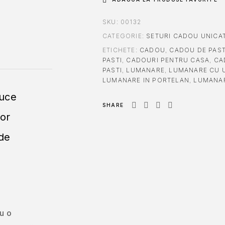
SKU:
00132
CATEGORIE:
SETURI CADOU UNICAT
ETICHETE:
CADOU
,
CADOU DE PAST
PASTI
,
CADOURI PENTRU CASA
,
CA
PASTI
,
LUMANARE
,
LUMANARE CU U
LUMANARE IN PORTELAN
,
LUMANA
uce
SHARE
lor
 de
u o