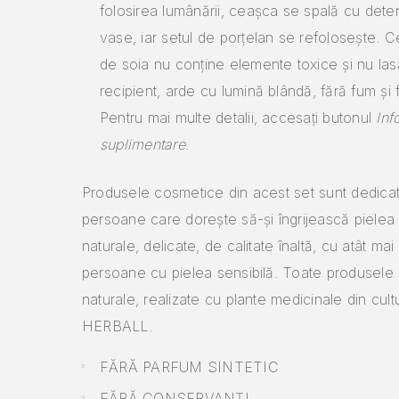
folosirea lumânării, ceașca se spală cu dete
vase, iar setul de porțelan se refolosește.
Ce
de soia nu conține elemente toxice și nu la
recipient, arde cu lumină blândă, fără fum și 
Pentru mai multe detalii, accesați butonul
Inf
suplimentare
.
Produsele cosmetice din acest set sunt dedicat
persoane care dorește să-și îngrijească piele
naturale, delicate, de calitate înaltă, cu atât mai
persoane cu pielea sensibilă.
Toate produsele
naturale, realizate cu plante medicinale din cult
HERBALL.
FĂRĂ PARFUM SINTETIC
FĂRĂ CONSERVANȚI