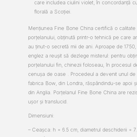
care includea ciulini violet, în concordanță
florală a Scoției.
Mențiunea Fine Bone China certifică o calitate
porțelanului, obținută printr-o tehnică pe care ar
au ținut-o secretă mii de ani.
Aproape de 1750, 
englez a reușit să dezlege misterul: pentru obț
porțelanului fin, chinezii foloseau, în procesul d
cenușa de oase .
Procedeul a devenit unul de 
fabrica Bow, din Londra, răspândindu-se apoi și î
din Anglia.
Porțelanul Fine Bone China are rezis
ușor și translucid.
Dimensiuni:
– Ceașca: h = 6.5 cm, diametrul deschiderii = 7