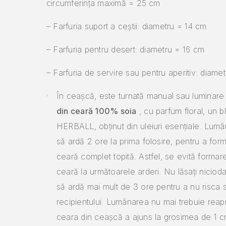
circumferința maximă = 25 cm
– Farfuria suport a ceștii: diametru = 14 cm
– Farfuria pentru desert: diametru = 16 cm
– Farfuria de servire sau pentru aperitiv: diam
În ceașcă, este turnată manual sau luminar
din ceară 100% soia
, cu parfum floral, un b
HERBALL, obținut din uleiuri esențiale.
Lumân
să ardă 2 ore la prima folosire, pentru a for
ceară complet topită.
Astfel, se evită formar
ceară la următoarele arderi.
Nu lăsați niciod
să ardă mai mult de 3 ore pentru a nu risca
recipientului.
Lumânarea nu mai trebuie reap
ceara din ceașcă a ajuns la grosimea de 1 