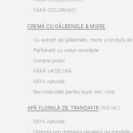
FĂRĂ COLORANȚI
CREMĂ CU GĂLBENELE & MIERE
Cu extract de gălbenele, miere și tinctură de
Parfumată cu uleiuri esențiale
Conține polen
FĂRĂ VASELINĂ
100% naturală
Recomandată pentru buze, ten, corp
APĂ FLORALĂ DE TRANDAFIR
(100 mL)
100% naturală
Obținută prin distilarea petalelor de trandafi