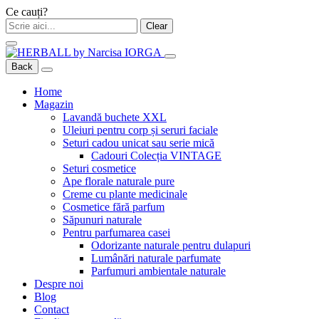
Ce cauți?
Clear
Back
Home
Magazin
Lavandă buchete XXL
Uleiuri pentru corp și seruri faciale
Seturi cadou unicat sau serie mică
Cadouri Colecția VINTAGE
Seturi cosmetice
Ape florale naturale pure
Creme cu plante medicinale
Cosmetice fără parfum
Săpunuri naturale
Pentru parfumarea casei
Odorizante naturale pentru dulapuri
Lumânări naturale parfumate
Parfumuri ambientale naturale
Despre noi
Blog
Contact