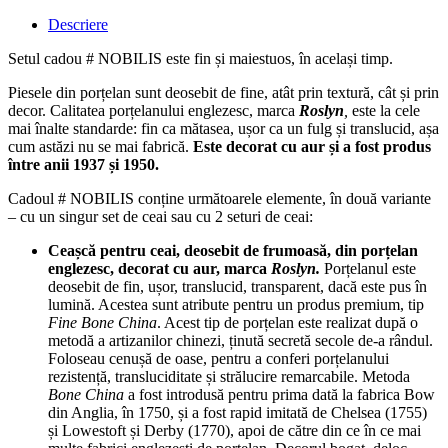
Descriere
Setul cadou # NOBILIS este fin și maiestuos, în același timp.
Piesele din porțelan sunt deosebit de fine, atât prin textură, cât și prin
decor. Calitatea porțelanului englezesc, marca
Roslyn
,
este la cele
mai înalte standarde: fin ca mătasea, ușor ca un fulg și translucid, așa
cum astăzi nu se mai fabrică.
Este decorat cu aur și a fost produs
între anii 1937 și 1950.
Cadoul # NOBILIS conține următoarele elemente, în două variante
– cu un singur set de ceai sau cu 2 seturi de ceai:
Ceașcă pentru ceai, deosebit de frumoasă, din porțelan
englezesc, decorat cu aur, marca
Roslyn.
Porțelanul este
deosebit de fin, ușor, translucid, transparent, dacă este pus în
lumină. Acestea sunt atribute pentru un produs premium, tip
Fine Bone China
. Acest tip de porțelan este realizat după o
metodă a artizanilor chinezi, ținută secretă secole de-a rândul.
Foloseau cenușă de oase, pentru a conferi porțelanului
rezistență, transluciditate și strălucire remarcabile. Metoda
Bone China
a fost introdusă pentru prima dată la fabrica Bow
din Anglia, în 1750, și a fost rapid imitată de Chelsea (1755)
și Lowestoft și Derby (1770), apoi de către din ce în ce mai