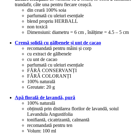
trandafir, câte una pentru fiecare ceașcă.
din ceară 100% soia
parfumată cu uleiuri esențiale
blend propriu HERBALL
non toxică
Dimensiuni: diametru = 6 cm , înălțime = 4.5 – 5 cm
Cremă solidă cu gălbenele și unt de cacao
recomandată pentru mâini și corp
cu extract de gălbenele
cu unt de cacao
parfumată cu uleiuri esențiale
FĂRĂ CONSERVANȚI
FĂRĂ COLORANȚI
100% naturală
Greutate: 20 g
Apă florală de lavandă, pură
100% naturală
obținută prin distilarea florilor de lavandă, soiul
Lavandula Angustifolia
tonifiantă, cicatrizantă, calmantă
recomandată pentru ten
Volum: 100 ml