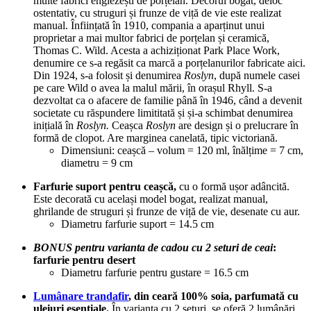
multe fabrici englezești de porțelan. Decorul bogat, deloc
ostentativ, cu struguri și frunze de viță de vie este realizat
manual. Înființată în 1910, compania a aparținut unui
proprietar a mai multor fabrici de porțelan și ceramică,
Thomas C. Wild. Acesta a achiziționat Park Place Work,
denumire ce s-a regăsit ca marcă a porțelanurilor fabricate aici.
Din 1924, s-a folosit și denumirea
Roslyn
, după numele casei
pe care Wild o avea la malul mării, în orașul Rhyll. S-a
dezvoltat ca o afacere de familie până în 1946, când a devenit
societate cu răspundere limititată și și-a schimbat denumirea
inițială în
Roslyn.
Ceașca
Roslyn
are design și o prelucrare în
formă de clopot. Are marginea canelată, tipic victoriană.
Dimensiuni: ceașcă – volum = 120 ml, înălțime = 7 cm,
diametru = 9 cm
Farfurie suport pentru ceașcă,
cu o formă ușor adâncită.
Este decorată cu același model bogat, realizat manual,
ghrilande de struguri și frunze de viță de vie, desenate cu aur.
Diametru farfurie suport = 14.5 cm
BONUS pentru varianta de cadou cu 2 seturi de ceai
:
farfurie pentru desert
Diametru farfurie pentru gustare = 16.5 cm
Lumânare
trandafir
, din ceară 100% soia, parfumată cu
uleiuri esențiale.
În varianta cu 2 seturi, se oferă 2 lumânări