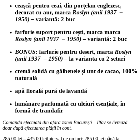
ceașcă pentru ceai, din porțelan englezesc,
decorat cu aur, marca
Roslyn (anii 1937 –
1950) –
variantă: 2 buc
farfurie suport pentru cești, marca
marca
Roslyn (anii 1937 – 1950)
– variantă: 2 buc
BONUS
: farfurie pentru desert,
marca
Roslyn
(anii 1937 – 1950) –
la varianta cu 2 seturi
cremă solidă cu gălbenele și unt de cacao, 100%
naturală
apă florală pură de lavandă
lumânare parfumată cu uleiuri esențiale, în
formă de trandafir
Comanda efectuată din afara zonei București – Ilfov se livrează
doar după efectuarea plății în cont.
285,00
lei
–
435,00
lei
Interval de prețuri: 285,00 lei până la