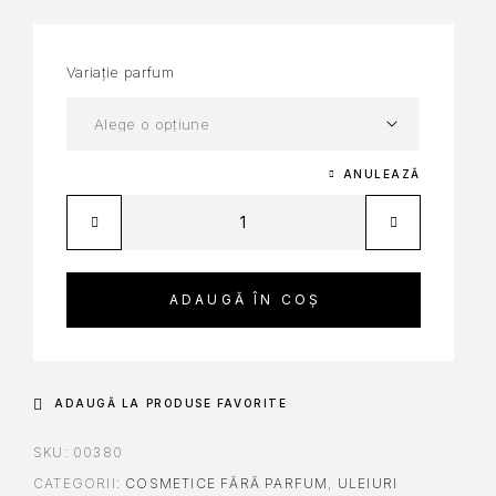
Variație parfum
ANULEAZĂ
ADAUGĂ ÎN COȘ
ADAUGĂ LA PRODUSE FAVORITE
SKU:
00380
CATEGORII:
COSMETICE FĂRĂ PARFUM
,
ULEIURI