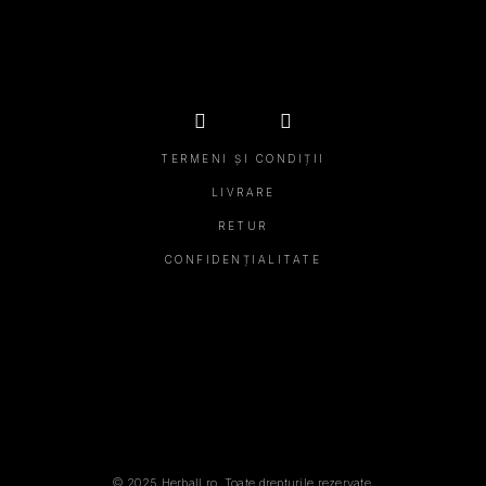
TERMENI ȘI CONDIȚII
LIVRARE
RETUR
CONFIDENȚIALITATE
© 2025 Herball.ro. Toate drepturile rezervate.