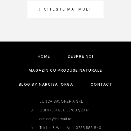
CITEȘTE MAI MULT
SEL
HOME
DESPRE NOI
MAGAZIN CU PRODUSE NATURALE
BLOG BY NARCISA IORGA
CONTACT
LUNCA SAVONERIA SRL
CUI 37314851, J3/607/2017
contact@herball.ro
Telefon & WhatsApp: 0755 583 840