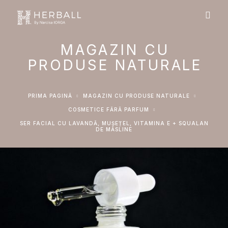
MAGAZIN CU
PRODUSE NATURALE
PRIMA PAGINĂ
MAGAZIN CU PRODUSE NATURALE
COSMETICE FĂRĂ PARFUM
SER FACIAL CU LAVANDĂ, MUȘEȚEL, VITAMINA E + SQUALAN
DE MĂSLINE