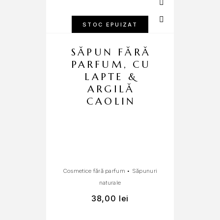
STOC EPUIZAT
SĂPUN FĂRĂ
PARFUM, CU
LAPTE &
ARGILĂ
CAOLIN
Cosmetice fără parfum
•
Săpunuri
naturale
Ule
38,00
lei
3